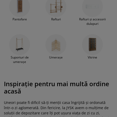
Pantofare
Rafturi
Rafturi și accesorii
dulapuri
Suporturi de
Umerașe
Vitrine
umerașe
Inspirație pentru mai multă ordine
acasă
Uneori poate fi dificil să-ți menții casa îngrijită și ordonată
într-o zi aglomerată. Din fericire, la JYSK avem o mulțime de
soluții de depozitare care îți pot ușura viața de zi cu zi,