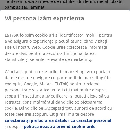
indiferent dacă ai nevoie de mobilier din lemn, metal, plastic,
bambus sau laminat.
Vă personalizăm experiența
Creează mai mult spațiu pe podea
La JYSK folosim cookie-uri și identificatori mobili pentru
Dacă nu ai mult spațiu disponibil sau îți dorești să ai mai
a vă asigura o experiență plăcută atunci când vizitați
mult, poți alege o piesă de mobilier care poate fi montată pe
site-ul nostru web. Cookie-urile colectează informații
perete, cum ar fi un
raft de perete
, o etajeră de perete sau un
dulăpior de încălțăminte.
despre dvs. pentru a securiza funcționalitatea,
Înlocuiește ușile clasice ale dulapului cu uși glisante - vei
statisticile și setările relevante de marketing.
avea mai mult spațiu în fața dulapului și poți profita astfel de
potențialul camerei. Este deosebit de avantajos dacă nu ai
Când acceptați cookie-urile de marketing, vom partaja
cameră atât de mare. Alege ușile glisante cu oglindă și vei
datele dvs. de navigare cu partenerii de marketing (de
avea mai multe beneficii. De asemenea, nu uitați să cumperi
exemplu, Google, Meta și TikTok) pentru reclame
umerașe
pentru garderobă, astfel încât hainele să fie aranjate
personalizate și statice. Puteți citi mai multe despre
frumos.
scopuri în secțiunea „Modificare” și puteți alege să vă
retrageți consimțământul dând clic pe pictograma
Citește aici
cookie. Dând clic pe „Acceptați tot”, sunteți de acord cu
cum să alegi dulapul potrivit în funcție de garderobă
toate cele trei scopuri. Citiți mai multe despre
colectarea și prelucrarea datelor cu caracter personal
Asigură-te că vei curăța cu ușurință
și despre
politica noastră privind cookie-urile
.