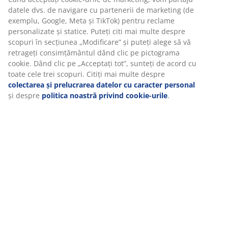
Specificații
Recenzii
(
112
)
Livrare