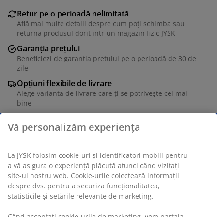
Retur pe o perioadă nelimitată
Află mai multe detalii despre cum poți schimba sau
returna produsul dorit într-un magazin fizic JYSK
Garanția prețului
Beneficiezi de garanția prețului pe o perioadă de 30 de
zile
Opțiuni flexibile de livrare
Alege varianta de livrare care ți se potrivește cel mai
bine
Material textil și bambus. 90x45x34 cm
Unitate de stoc: 3690269
Instrucțiuni de asamblare