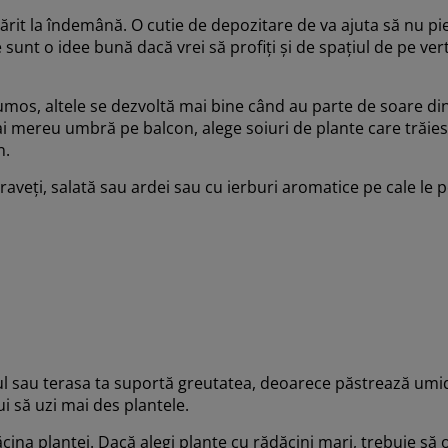
ărit la îndemână. O cutie de depozitare de va ajuta să nu pi
e sunt o idee bună dacă vrei să profiți și de spațiul de pe ver
mos, altele se dezvoltă mai bine când au parte de soare di
i mereu umbră pe balcon, alege soiuri de plante care trăie
n.
aveți, salată sau ardei sau cu ierburi aromatice pe cale le 
 sau terasa ta suportă greutatea, deoarece păstrează umidi
ui să uzi mai des plantele.
cina plantei. Dacă alegi plante cu rădăcini mari, trebuie să