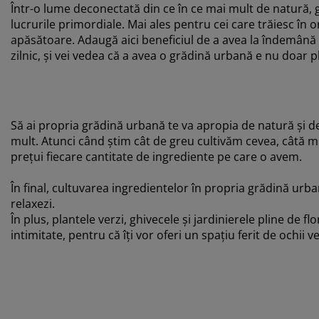
Într-o lume deconectată din ce în ce mai mult de natură,
lucrurile primordiale. Mai ales pentru cei care trăiesc î
apăsătoare. Adaugă aici beneficiul de a avea la îndemână i
zilnic, și vei vedea că a avea o grădină urbană e nu doar plă
Să ai propria grădină urbană te va apropia de natură și 
mult. Atunci când știm cât de greu cultivăm cevea, câtă mu
prețui fiecare cantitate de ingrediente pe care o avem.
În final, cultuvarea ingredientelor în propria grădină urban
relaxezi.
În plus, plantele verzi, ghivecele și jardinierele pline de f
intimitate, pentru că îți vor oferi un spațiu ferit de ochii v