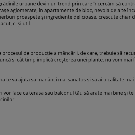
 grădinile urbane devin un trend prin care încercăm să cont
n orașe aglomerate, în apartamente de bloc, nevoia de a te î
erburi proaspete și ingrediente delicioase, crescute chiar d
cut, ci și util.
de procesul de producție a mâncării, de care, trebuie să re
ncă și cât timp implică creșterea unei plante, nu vom mai fa
ă te va ajuta să mănânci mai sănătos și să ai o calitate mai bu
lori vor face ca terasa sau balconul tău să arate mai bine și t
ecinilor.