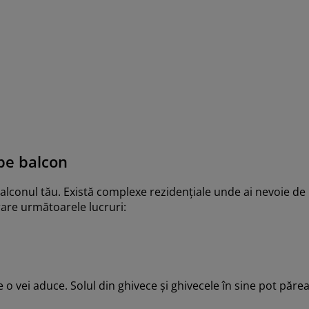
pe balcon
 balconul tău. Există complexe rezidențiale unde ai nevoie de
rare următoarele lucruri:
o vei aduce. Solul din ghivece și ghivecele în sine pot părea