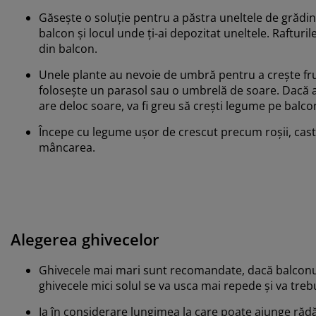
Găsește o soluție pentru a păstra uneltele de grădin
balcon și locul unde ți-ai depozitat uneltele. Rafturil
din balcon.
Unele plante au nevoie de umbră pentru a crește fru
folosește un parasol sau o umbrelă de soare. Dacă a
are deloc soare, va fi greu să crești legume pe balco
Începe cu legume ușor de crescut precum roșii, castr
mâncarea.
Alegerea ghivecelor
Ghivecele mai mari sunt recomandate, dacă balconul
ghivecele mici solul se va usca mai repede și va treb
Ia în considerare lungimea la care poate ajunge rădă