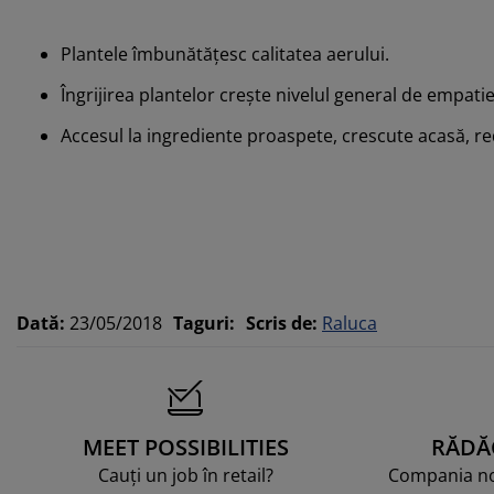
Plantele îmbunătățesc calitatea aerului.
Îngrijirea plantelor crește nivelul general de empatie
Accesul la ingrediente proaspete, crescute acasă, r
Dată
:
23/05/2018
Taguri
:
Scris de
:
Raluca
MEET POSSIBILITIES
RĂDĂ
Cauți un job în retail?
Compania noa