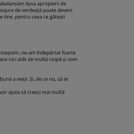
rabalansăm lipsa apropierii de
nconjura de verdeață poate deveni
e tine, pentru ceea ce gătești
cunoaștem, ne-am îndepărtat foarte
ce nici atât de multă risipă și vom
nă a vieții. Și, de ce nu, să te
e vor ajuta să creezi mai multă