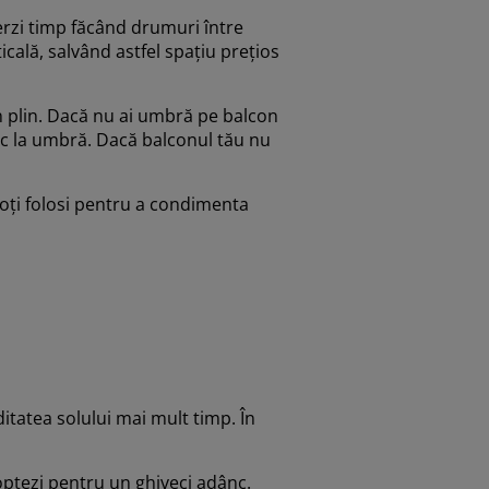
erzi timp făcând drumuri între
ticală, salvând astfel spațiu prețios
n plin. Dacă nu ai umbră pe balcon
sc la umbră. Dacă balconul tău nu
poți folosi pentru a condimenta
tatea solului mai mult timp. În
 optezi pentru un ghiveci adânc.