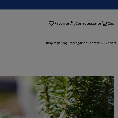
Favorite
Conectează-te
Coş
tare
Inspirație
Broșură
Magazine
Contact
B2B
Cariere