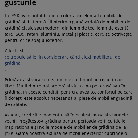
gusturile
La JYSK avem întotdeauna o ofertă excelentă la mobila de
grădină și de terasă. Îți oferim o gamă variată de mobilier de
grădină clasic sau modern, din lemn de tec, lemn de esență
tare FSC®, ratan, aluminiu, metal și plastic, care se potrivește
pentru orice spațiu exterior.
Citește și
ce trebuie să iei în considerare când alegi mobilierul de
grădină
.
Primăvara și vara sunt sinonime cu timpul petrecut în aer
liber. Mulți dintre noi preferă și să ia cina pe terasă sau în
grădină. În aceste condiții, pentru a avea tot confortul pe care
îl dorești este absolut necesar să ai piese de mobilier grădină
de calitate.
Așadar, crezi că e momentul să înlocuiești masa și scaunele
vechi? Pregătește-ți grădina pentru perioada verii cu ideile
inspiraționale și noile modele de mobilier de grădină de la
JYSK. Gama noastră extinsă de mobilier exterior cuprinde o