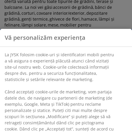
ofertă variată pentru toate tipurile de grădini, terase și
balcoane. La noi vei găsi accesorii de grădină, bănci de
grădină, corturi, covoare interior/exterior, depozitare
grădină, genți termice, ghivece de flori, hamace, lămpi și
felinare, lămpi solare, mese, mobilier pentru
terasă, pavilioane, perne de grădină, saltele gonflabile, scaune
Vă personalizăm experiența
de grădină, seturi de grădină, seturi de terasă, timp liber și
distracție, șezlonguri, trambuline, umbrele de soare și o
mulțime de decorațiuni de grădină.
La JYSK folosim cookie-uri și identificatori mobili pentru
a vă asigura o experiență plăcută atunci când vizitați
Cum să-ți alegi mobila de exterior
site-ul nostru web. Cookie-urile colectează informații
despre dvs. pentru a securiza funcționalitatea,
Profită mai mult de vară cu alegerea potrivită a mobilierului
statisticile și setările relevante de marketing.
de grădină. Mobilierul de grădină este disponibil în multe
materiale diferite, precum: lemn masiv, lemn de esență tare
Când acceptați cookie-urile de marketing, vom partaja
FSC®, lemn artificial, poliratan, plastic etc. Avem o gamă largă
datele dvs. de navigare cu partenerii de marketing (de
de seturi de mobila exterior, scaune de grădină, mese de
exemplu, Google, Meta și TikTok) pentru reclame
grădină, bănci de grădină, mobilier de lounge și șezlonguri.
personalizate și statice. Puteți citi mai multe despre
Mobilierul nostru de exterior este atât funcțional, cât și
scopuri în secțiunea „Modificare” și puteți alege să vă
frumos și este disponibil în multe modele și culori diferite.
retrageți consimțământul dând clic pe pictograma
cookie. Dând clic pe „Acceptați tot”, sunteți de acord cu