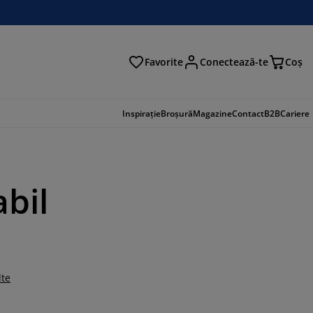
Favorite
Conectează-te
Coş
tare
Inspirație
Broșură
Magazine
Contact
B2B
Cariere
abil
lte