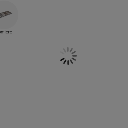
ție de mobilier asortat alaturi de: comode, noptiere
omiere