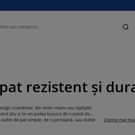
Cău
at rezistent și dur
esign scandinav, din lemn masiv sau tapițate.
orul tău și te vei putea bucura de o piesă de
 la cadre de pat simple, de o persoană, sau duble
Citește mai mu
 un cadru de pat din lemn masiv, un pat cu saltea
ească nevoilor tale și stilului de decor interior. In