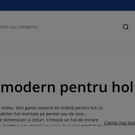
Cău
n modern pentru hol
vor vedea. Vezi gama noastră de mobilă pentru hol cu
mobilier hol montate pe perete sau de sine
de dimensiuni și stiluri. Creează un hol de intrare
Citește mai mu
, bambus sau metal sau
cuier de haine
montat pe
,
o scară decorativă
, un cuier cu pantofar, o