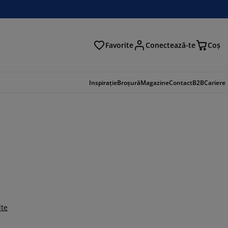
Favorite
Conectează-te
Coş
tare
Inspirație
Broșură
Magazine
Contact
B2B
Cariere
lte