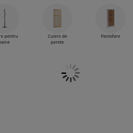
u haine
- ideale pentru încălțăminte, jachete și
re pentru
Cuiere de
Pantofare
haine
perete