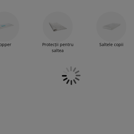
mă. La JYSK poți găsi o saltea cu spumă în
160x200 cm sau 180x200 cm. Saltelele cu
ale a corpului, coloana vertebrală stă întinsă
ufundarea în locurile potrivite și oferă un suport
saltea superioară sau o protecție pentru saltea.
opper
Protecții pentru
Saltele copii
saltea