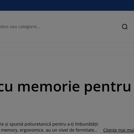
Cău
 cu memorie pentr
e și spumă poliuretanică pentru a-ți îmbunătății
le memory, ergonomice, au un nivel de fermitate
Citește mai mu