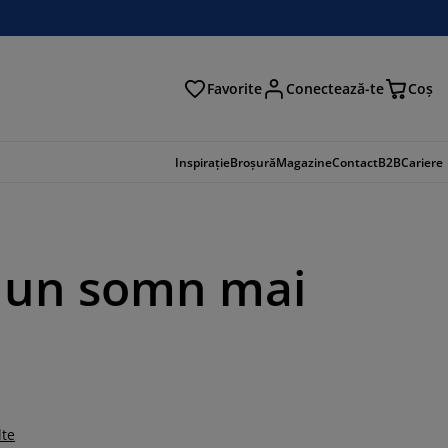
Favorite
Conectează-te
Coş
tare
Inspirație
Broșură
Magazine
Contact
B2B
Cariere
u un somn mai
lte