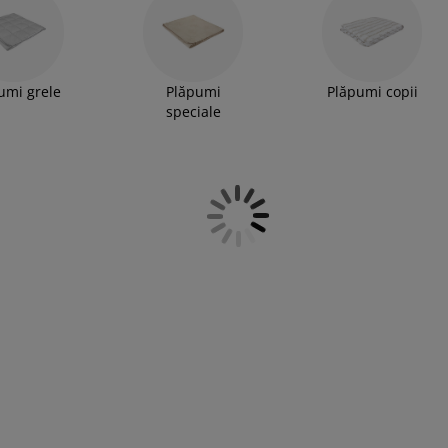
lapumi de iarnă călduroase și foarte călduroase și
umi grele
Plăpumi
Plăpumi copii
speciale