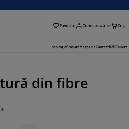
Favorite
Conectează-te
Coş
tare
Inspirație
Broșură
Magazine
Contact
B2B
Cariere
tură din fibre
lte