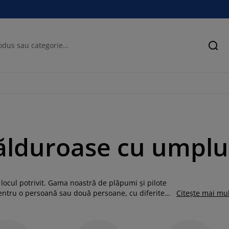
Cău
călduroase cu umplu
 locul potrivit. Gama noastră de plăpumi și pilote
pentru o persoană sau două persoane, cu diferite
Citește mai mu
ege cea mai potrivită plapumă antialergică pentru
la alegerea unei saltele și a unei perne. Vei dori
 te simți confortabil în patul tău sau în canapea.