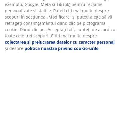
exemplu, Google, Meta și TikTok) pentru reclame
personalizate și statice. Puteți citi mai multe despre
scopuri în secțiunea „Modificare” și puteți alege să vă
Câștigă un card cadou JYSK în valoare de
retrageți consimțământul dând clic pe pictograma
500 de lei
cookie. Dând clic pe „Acceptați tot”, sunteți de acord cu
toate cele trei scopuri. Citiți mai multe despre
Primești materiale de marketing de la JYSK, inclusiv
colectarea și prelucrarea datelor cu caracter personal
știri, concursuri, inspirație și oferte cu conținut
și despre
politica noastră privind cookie-urile
.
personalizat bazat pe datele tale personale. Dacă ești
de acord să primești materiale de marketing, vei fi
înscris și în tragerea la sorți lunară pentru un card
cadou JYSK în valoare de 500 de lei.
Consultă termenii și condițiile tragerii la sorți
.
Toate câmpurile marcate cu (*) sunt obligatorii
Prenume*
Adresa de mail*