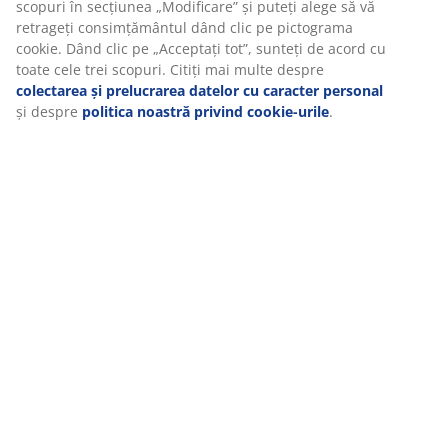
scopuri în secțiunea „Modificare” și puteți alege să vă
p
retrageți consimțământul dând clic pe pictograma
p
cookie. Dând clic pe „Acceptați tot”, sunteți de acord cu
c
Cum să-ți alegi
Sfaturi pentru
Pregătește-ți
toate cele trei scopuri. Citiți mai multe despre
perdelele și
alegerea
casa pentru vară
colectarea și prelucrarea datelor cu caracter personal
jaluzelele: ghidul
perdelelor și
cu perdele
și despre
politica noastră privind cookie-urile
.
complet
jaluzelelor
vaporoase,
jaluzele și plase
pentru insecte:
sfaturi și
exemple
Vezi toate ghidurile și articolele de pe blog
MEET POSSIBILITIES
Cauți un job în retail?