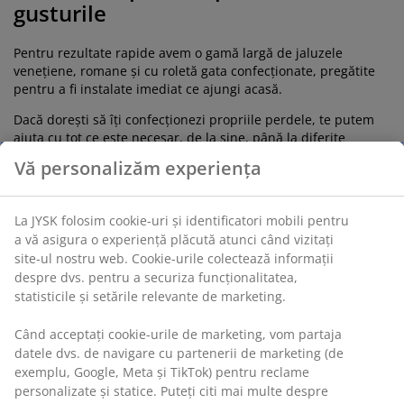
gusturile
Pentru rezultate rapide avem o gamă largă de jaluzele
veneţiene, romane şi cu roletă gata confecţionate, pregătite
pentru a fi instalate imediat ce ajungi acasă.
Dacă dorești să îți confecţionezi propriile perdele, te putem
ajuta cu tot ce este necesar, de la şine, până la diferite
materiale. Este suficient să vezi ce culori şi modele găsești,
Vă personalizăm experiența
poţi chiar să iei o mostră de material acasă pentru a-ți fi mai
ușor să te hotărăști.
La JYSK folosim cookie-uri și identificatori mobili pentru
Poți alege
perdele
,
draperii
și
rolete
în diferite culori, care să
a vă asigura o experiență plăcută atunci când vizitați
se asorteze cu designul camerei: bej, gri, mov, albe, galbene,
site-ul nostru web. Cookie-urile colectează informații
maro, verzi, roz, albastre, transparente, bleu.
despre dvs. pentru a securiza funcționalitatea,
statisticile și setările relevante de marketing.
Ghiduri și articole de pe blog
Când acceptați cookie-urile de marketing, vom partaja
datele dvs. de navigare cu partenerii de marketing (de
exemplu, Google, Meta și TikTok) pentru reclame
G
personalizate și statice. Puteți citi mai multe despre
p