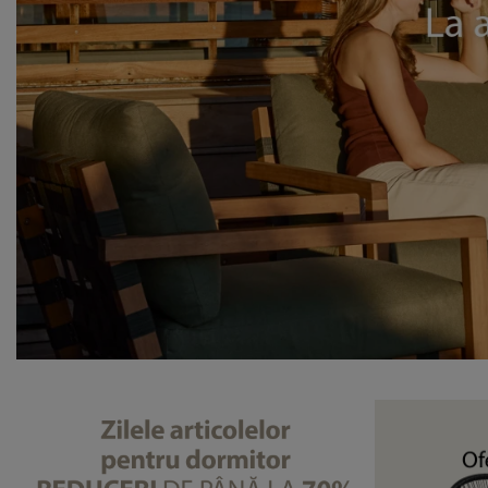
grijirea mobilierului
uminat exterior
arșafuri
pper
rpuri de iluminat
mping
lapuri
otecții de saltea
ntru casă
bilier dormitor
miere
mera copiilor
ltea Copii
cesorii pentru rufe
turi copii