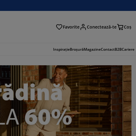
Favorite
Conectează-te
Coş
tare
Inspirație
Broșură
Magazine
Contact
B2B
Cariere