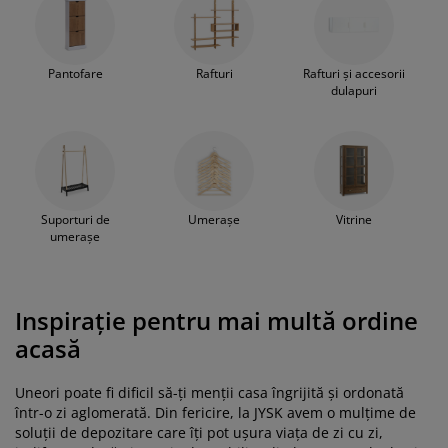
Pantofare
Rafturi
Rafturi și accesorii
dulapuri
Suporturi de
Umerașe
Vitrine
umerașe
Inspirație pentru mai multă ordine
acasă
Uneori poate fi dificil să-ți menții casa îngrijită și ordonată
într-o zi aglomerată. Din fericire, la JYSK avem o mulțime de
soluții de depozitare care îți pot ușura viața de zi cu zi,