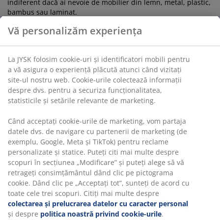
indiferent dacă ai nevoie de mobilier din lemn, metal, plastic,
bambus sau laminat.
Vă personalizăm experiența
Creează mai mult spațiu pe podea
La JYSK folosim cookie-uri și identificatori mobili pentru
Dacă nu ai mult spațiu disponibil sau îți dorești să ai mai
a vă asigura o experiență plăcută atunci când vizitați
mult, poți alege o piesă de mobilier care poate fi montată pe
site-ul nostru web. Cookie-urile colectează informații
perete, cum ar fi un
raft de perete
, o etajeră de perete sau un
dulăpior de încălțăminte.
despre dvs. pentru a securiza funcționalitatea,
Înlocuiește ușile clasice ale dulapului cu uși glisante - vei
statisticile și setările relevante de marketing.
avea mai mult spațiu în fața dulapului și poți profita astfel de
potențialul camerei. Este deosebit de avantajos dacă nu ai
Când acceptați cookie-urile de marketing, vom partaja
cameră atât de mare. Alege ușile glisante cu oglindă și vei
datele dvs. de navigare cu partenerii de marketing (de
avea mai multe beneficii. De asemenea, nu uitați să cumperi
exemplu, Google, Meta și TikTok) pentru reclame
umerașe
pentru garderobă, astfel încât hainele să fie aranjate
personalizate și statice. Puteți citi mai multe despre
frumos.
scopuri în secțiunea „Modificare” și puteți alege să vă
retrageți consimțământul dând clic pe pictograma
Citește aici
cookie. Dând clic pe „Acceptați tot”, sunteți de acord cu
cum să alegi dulapul potrivit în funcție de garderobă
toate cele trei scopuri. Citiți mai multe despre
colectarea și prelucrarea datelor cu caracter personal
Asigură-te că vei curăța cu ușurință
și despre
politica noastră privind cookie-urile
.