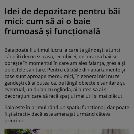
grijirea mobilierului
luminat exterior
earșafuri
opper
orpuri de iluminat
Idei de depozitare pentru băi
amping
ulapuri
otecții de saltea
entru casă
mici: cum să ai o baie
frumoasă și funcțională
obilier dormitor
omiere
amera copiilor
ltea Copii
ccesorii pentru rufe
Baia poate fi ultimul lucru la care te gândești atunci
când îți decorezi casa, De obicei, decorarea băii se
turi copii
oprește în momentul în care am ales faianța, gresia și
obiectele sanitare. Pentru că băile din apartamente și
case sunt aproape mereu mici, în general nici nu te
gândești că ai putea ca, pe lângă obiectele sanitare și,
eventual, un dulap cu oglindă, ai putea să ai și
decorațiuni care să facă spațiul mai util și mai plăcut.
Baia este în primul rând un spațiu funcțional, dar poate
fi și atractiv dacă este amenajat urmând câteva
principii.