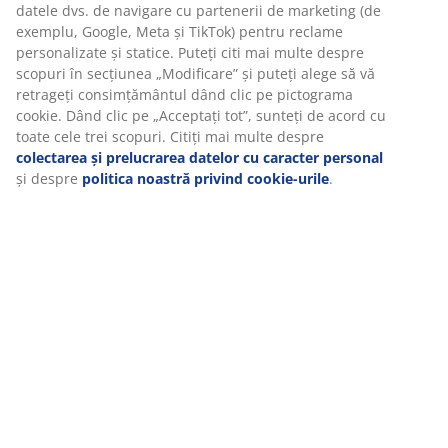
datele dvs. de navigare cu partenerii de marketing (de
exemplu, Google, Meta și TikTok) pentru reclame
personalizate și statice. Puteți citi mai multe despre
scopuri în secțiunea „Modificare” și puteți alege să vă
retrageți consimțământul dând clic pe pictograma
cookie. Dând clic pe „Acceptați tot”, sunteți de acord cu
toate cele trei scopuri. Citiți mai multe despre
colectarea și prelucrarea datelor cu caracter personal
și despre
politica noastră privind cookie-urile
.
Coșurile de agățat FOLKE
sunt ideale pentru baie,
pentru că sunt realizate dintr-un material rezistent la
umezeală.
Sfat:
Dacă peretele din spatele vasului de toaletă este
liber, poți monta acolo rafturi, iar astfel vei folosi un
spațiu care altfel se pierde și îi vei da o destinație utilă,