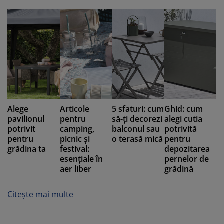
Alege
Articole
5 sfaturi: cum
Ghid: cum
pavilionul
pentru
să-ți decorezi
alegi cutia
potrivit
camping,
balconul sau
potrivită
pentru
picnic și
o terasă mică
pentru
grădina ta
festival:
depozitarea
esențiale în
pernelor de
aer liber
grădină
Citește mai multe