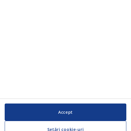
Categorii
Categorii
Serviciul clienți
Serviciul clienți
JYSK
JYSK
SEDIU CENTRAL
Urmărește JYSK
Accept
Setări cookie-uri