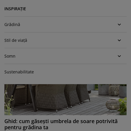
grijirea mobilierului
luminat exterior
earșafuri
opper
orpuri de iluminat
INSPIRAȚIE
amping
ulapuri
otecții de saltea
entru casă
Grădină
obilier dormitor
omiere
amera copiilor
Stil de viață
ltea Copii
ccesorii pentru rufe
Somn
turi copii
Sustenabilitate
Ghid: cum găsești umbrela de soare potrivită
pentru grădina ta