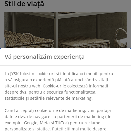
Stil de viață
Vă personalizăm experiența
La JYSK folosim cookie-uri și identificatori mobili pentru
a vă asigura o experiență plăcută atunci când vizitați
site-ul nostru web. Cookie-urile colectează informații
despre dvs. pentru a securiza funcționalitatea,
statisticile și setările relevante de marketing.
Când acceptați cookie-urile de marketing, vom partaja
datele dvs. de navigare cu partenerii de marketing (de
exemplu, Google, Meta și TikTok) pentru reclame
Noutăți: coșuri și cutii decorative pentru
personalizate și statice. Puteți citi mai multe despre