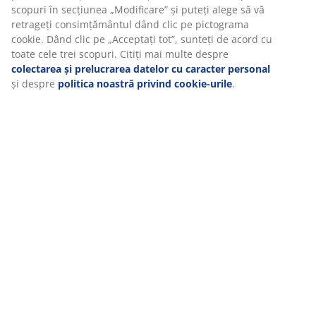
depozitare
scopuri în secțiunea „Modificare” și puteți alege să vă
retrageți consimțământul dând clic pe pictograma
cookie. Dând clic pe „Acceptați tot”, sunteți de acord cu
toate cele trei scopuri. Citiți mai multe despre
colectarea și prelucrarea datelor cu caracter personal
și despre
politica noastră privind cookie-urile
.
Noutăți:
Ghid: Tipuri
Decorează-ți
Noua colecție
Decorațiuni
de arcuri
casa cu
Nordic Mood
care adaugă
folosite la
plante și flori
cu farfurii și
confort casei
saltelele cu
artificiale
boluri
tale
arcuri
jucăușe
Citește mai multe
Somn