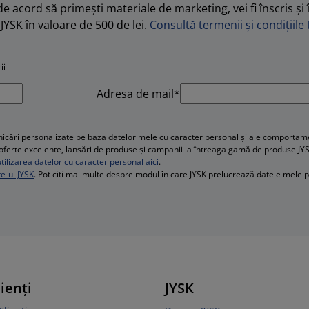
de acord să primești materiale de marketing, vei fi înscris și 
JYSK în valoare de 500 de lei.
Consultă termenii și condițiile t
ii
Adresa de mail*
cări personalizate pe baza datelor mele cu caracter personal și ale comportament
e, oferte excelente, lansări de produse și campanii la întreaga gamă de produse JY
ilizarea datelor cu caracter personal aici
.
te-ul JYSK
. Pot citi mai multe despre modul în care JYSK prelucrează datele mele 
lienți
JYSK