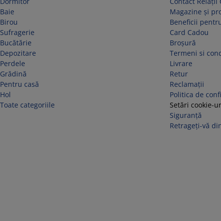
Dormitor
Contact Relații 
Baie
Magazine și p
Birou
Beneficii pentru
Sufragerie
Card Cadou
Bucătărie
Broșură
Depozitare
Termeni si cond
Perdele
Livrare
Grădină
Retur
Pentru casă
Reclamaţii
Hol
Politica de conf
Toate categoriile
Setări cookie-ur
Siguranță
Retrageți-vă din