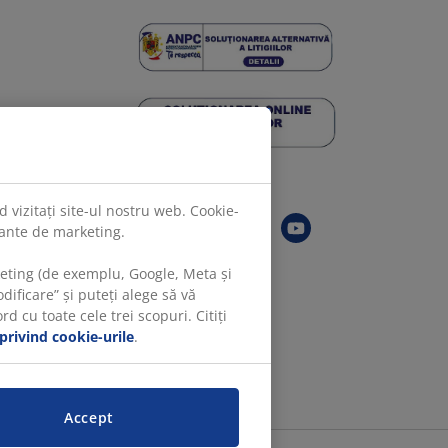
Urmărește JYSK
 vizitați site-ul nostru web. Cookie-
evante de marketing.
keting (de exemplu, Google, Meta și
ificare” și puteți alege să vă
 cu toate cele trei scopuri. Citiți
 privind cookie-urile
.
Accept