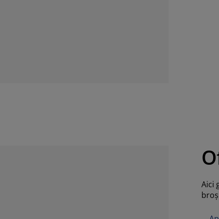
O
Aici 
broş
Ap