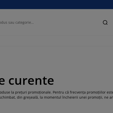
Cău
ge curente
duse la prețuri promoționale. Pentru că frecvența promoțiilor est
schimbat, din greșeală, la momentul încheierii unei promoții, ne an