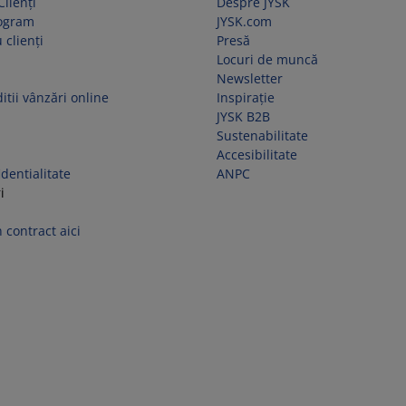
Clienți
Despre JYSK
rogram
JYSK.com
 clienți
Presă
Locuri de muncă
Newsletter
itii vânzări online
Inspirație
JYSK B2B
Sustenabilitate
Accesibilitate
identialitate
ANPC
i
 contract aici