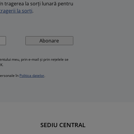
în tragerea la sorți lunară pentru
ragerii la sorți
.
Abonare
ului meu, prin e-mail și prin rețelele se
SK.
personale în
Politica datelor
.
SEDIU CENTRAL