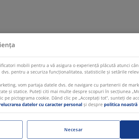
iența
tificatori mobili pentru a vă asigura o experiență plăcută atunci când
 dvs. pentru a securiza funcționalitatea, statisticile și setările rel
rketing, vom partaja datele dvs. de navigare cu partenerii de mar
te și statice. Puteți citi mai multe despre scopuri în secțiunea „Mod
 pe pictograma cookie. Dând clic pe „Acceptați tot”, sunteți de acord
relucrarea datelor cu caracter personal
și despre
politica noastră
Necesar