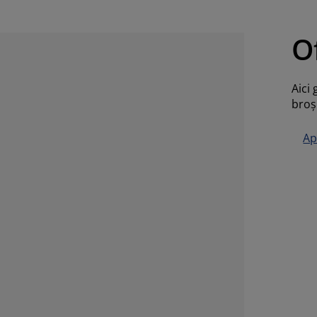
O
Aici 
broş
Ap