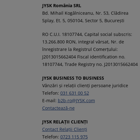
JYSK România SRL
Bd. Mihail Kogălniceanu, Nr. 53, Clădirea
Splay, Et. 5, 050104, Sector 5, București
RO C.U.I. 18107744, Capital social subscris:
13.266.800 RON, integral vărsat, Nr. de
înregistrare la Registrul Comerţului:
J2013015662404 Fiscal identification no.
18107744, Trade Registry no. J2013015662404
JYSK BUSINESS TO BUSINESS
Vânzări și relații clienți persoane juridice
Telefon:
031 631 00 52
E-mail:
b2b-ro@JYSK.com
Contactează-ne
JYSK RELAȚII CLIENȚI
Contact Relații Clienți
Telefon:
0723 115 975