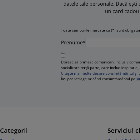
datele tale personale. Dacă ești 
un card cadou 
Toate câmpurile marcate cu (*) sunt obligator
Prenume*
Doresc să primesc comunicări, inclusiv comuni
socializare terță parte, care includ inspirați
Citește mai multe despre consimțământul și ut
Îmi pot retrage oricând consimțământul pe
si
Categorii
Serviciul c