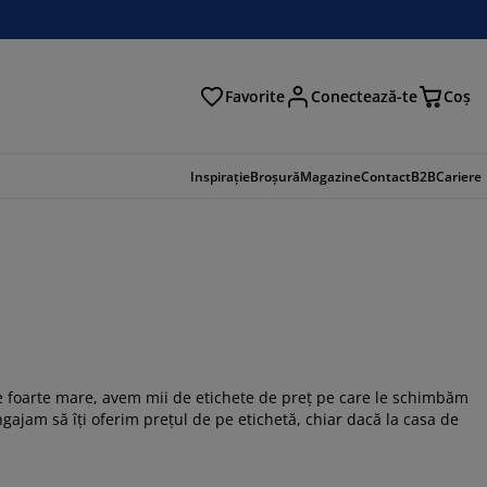
Favorite
Conectează-te
Coş
tare
Inspirație
Broșură
Magazine
Contact
B2B
Cariere
e foarte mare, avem mii de etichete de preț pe care le schimbăm
gajam să îți oferim prețul de pe etichetă, chiar dacă la casa de