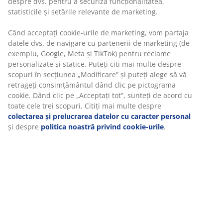
dintre punctele forte ale companiei JYSK. Poți alege un cadru
despre dvs. pentru a securiza funcționalitatea,
de pat din lemn, un pat tapițat sau o saltea cu dimensiuni
statisticile și setările relevante de marketing.
precum:
Când acceptați cookie-urile de marketing, vom partaja
- Pat 80/90x200 cm - sau pat supraetajat potrivit pentru
datele dvs. de navigare cu partenerii de marketing (de
camera copiilor mici
exemplu, Google, Meta și TikTok) pentru reclame
- Pat 120x200 cm - ideal pentru dormitoare mici sau camere
personalizate și statice. Puteți citi mai multe despre
de oaspeți
scopuri în secțiunea „Modificare” și puteți alege să vă
- Pat 140x200 cm - o alegere compactă dar confortabilă
retrageți consimțământul dând clic pe pictograma
pentru două persoane
cookie. Dând clic pe „Acceptați tot”, sunteți de acord cu
- Pat 160x200 cm - dimensiunea standard pentru un dormitor
toate cele trei scopuri. Citiți mai multe despre
matrimonial
colectarea și prelucrarea datelor cu caracter personal
- Pat 180x200 cm - alegerea supremă pentru un somn
și despre
politica noastră privind cookie-urile
.
relaxant și confortabil
Ia în considerare și un pat cu ladă de depozitare, perfect
pentru depozitarea lucrurilor pe care nu vrei sa le ai la
vedere în dormitorul tău.
Mobilă de dormitor – stil și
funcționalitate