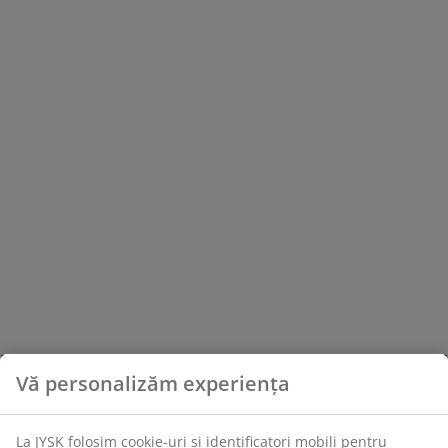
Vă personalizăm experiența
La JYSK folosim cookie-uri și identificatori mobili pentru