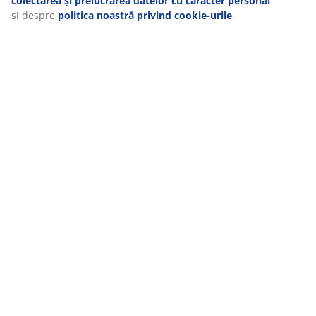
colectarea și prelucrarea datelor cu caracter personal
și despre
politica noastră privind cookie-urile
.