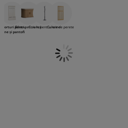
dar adaugă și un strop de stil în fiecare colț
grijirea mobilierului
luminat exterior
earșafuri
opper
orpuri de iluminat
al holului tău. Fie că alegi
rafturi de perete
,
o
băncuță pentru hol
, un
pantofar
sau o
amping
ulapuri
otecții de saltea
entru casă
oglindă
elegantă, gama noastră variată de
mobilier pentru hol te ajută să transformi
uporturi pentru
Bănci pentru hol
Cuiere pentru haine
Cuiere de perete
acest spațiu în ceva cu adevărat special.
obilier dormitor
omiere
amera copiilor
haine și pantofi
ltea Copii
ccesorii pentru rufe
turi copii