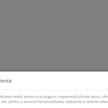
iența
tificatori mobili pentru a vă asigura o experiență plăcută atunci când
 dvs. pentru a securiza funcționalitatea, statisticile și setările rel