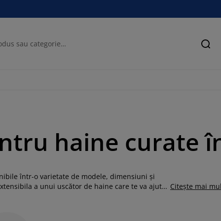
Cău
tru haine curate în
bile într-o varietate de modele, dimensiuni și
xtensibila a unui uscător de haine care te va ajuta
Citește mai mu
rul de rufe într-o zonă bine aerisită sau în
Uscătorul de rufe este ideal în sezonul rece, ține
 cald, poți scoate uscătorul de rufe în grădină, pe