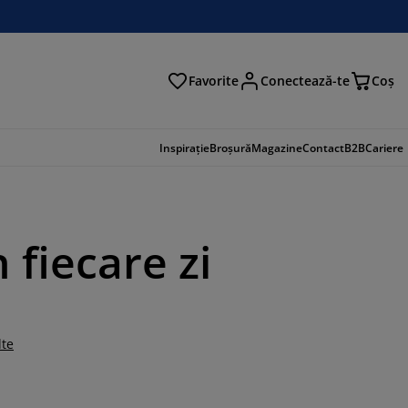
Favorite
Conectează-te
Coş
tare
Inspirație
Broșură
Magazine
Contact
B2B
Cariere
 fiecare zi
lte