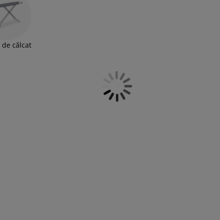
dura soarelui.
 de călcat