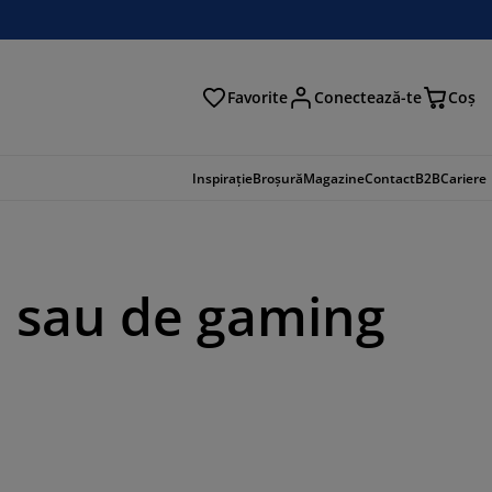
Favorite
Conectează-te
Coş
tare
Inspirație
Broșură
Magazine
Contact
B2B
Cariere
ru sau de gaming