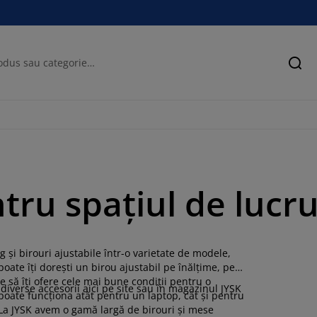
Cău
ntru spațiul de luc
și birouri ajustabile într-o varietate de modele,
poate îți dorești un birou ajustabil pe înălțime, pe
re să îți ofere cele mai bune condiții pentru o
diverse accesorii aici pe site sau în magazinul JYSK
poate funcționa atât pentru un laptop, cât și pentru
La JYSK avem o gamă largă de birouri și mese