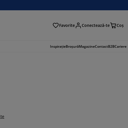
Favorite
Conectează-te
Coş
tare
Inspirație
Broșură
Magazine
Contact
B2B
Cariere
lte