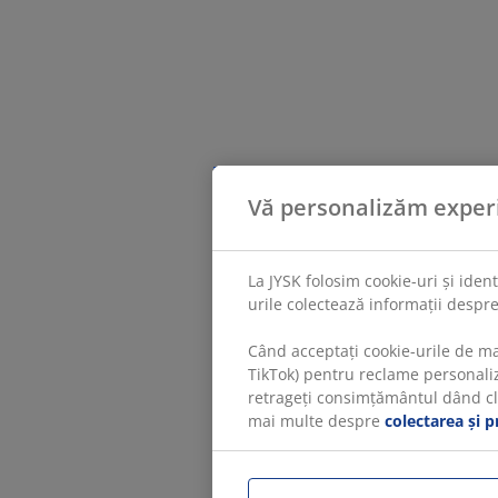
Vă personalizăm exper
La JYSK folosim cookie-uri și iden
urile colectează informații despre
Când acceptați cookie-urile de ma
TikTok) pentru reclame personaliza
retrageți consimțământul dând clic
mai multe despre
colectarea și p