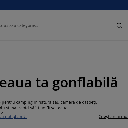
Cău
eaua ta gonflabilă
e pentru camping în natură sau camera de oaspeți.
u și mai rapid să îți umfli salteaua
SK.
sau pat pliant?
Citește mai mu