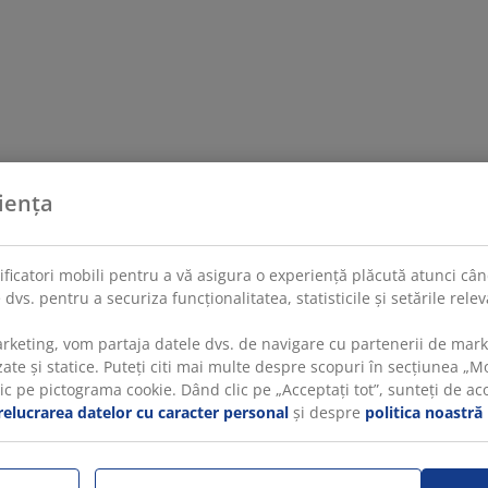
iența
tificatori mobili pentru a vă asigura o experiență plăcută atunci când
 dvs. pentru a securiza funcționalitatea, statisticile și setările rel
rketing, vom partaja datele dvs. de navigare cu partenerii de mar
te și statice. Puteți citi mai multe despre scopuri în secțiunea „Mod
 pe pictograma cookie. Dând clic pe „Acceptați tot”, sunteți de acord
relucrarea datelor cu caracter personal
și despre
politica noastră