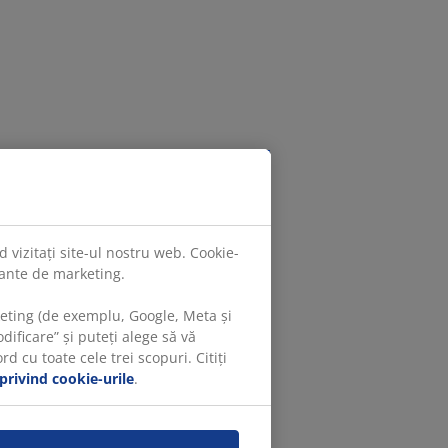
 vizitați site-ul nostru web. Cookie-
evante de marketing.
keting (de exemplu, Google, Meta și
ificare” și puteți alege să vă
 cu toate cele trei scopuri. Citiți
 privind cookie-urile
.