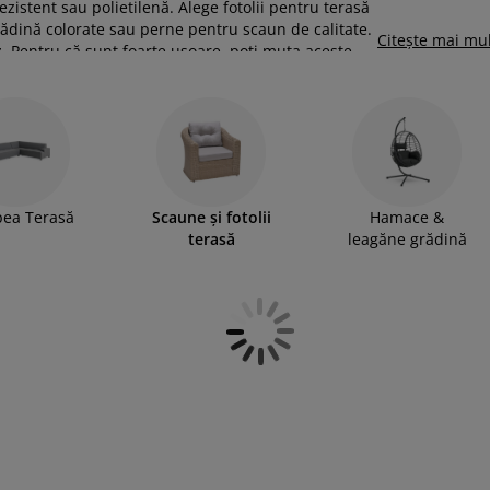
rezistent sau polietilenă. Alege fotolii pentru terasă
grădină colorate sau perne pentru scaun de calitate.
Citește mai mu
roz, Pentru că sunt foarte ușoare, poți muta aceste
ea Terasă
Scaune și fotolii
Hamace &
terasă
leagăne grădină