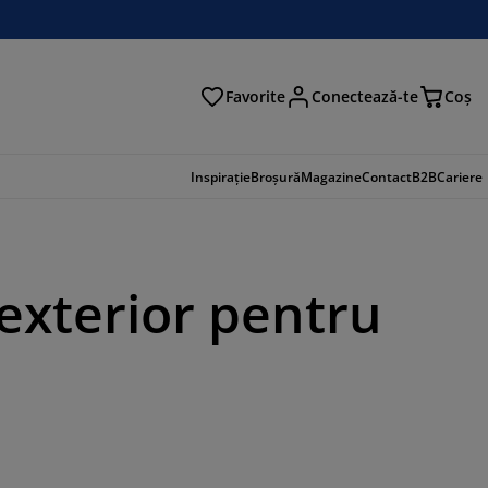
Favorite
Conectează-te
Coş
tare
Inspirație
Broșură
Magazine
Contact
B2B
Cariere
exterior pentru