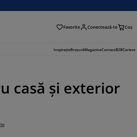
Favorite
Conectează-te
Coş
tare
Inspirație
Broșură
Magazine
Contact
B2B
Cariere
ru casă și exterior
lte