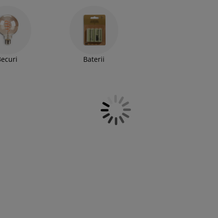
ior modern în care ai un dormitor sau o
ții de lumini decorative.
ecuri
Baterii