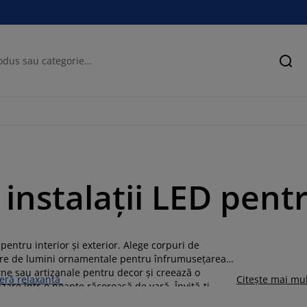
Cău
 instalații LED pent
entru interior și exterior. Alege corpuri de
toare de lumini ornamentale pentru înfrumusețarea
rne sau artizanale pentru decor și creează o
feră relaxantă
Citește mai mu
are într-o noapte răcoroasă de vară. Învită-ți
sit o instalație LED decorativă, o lampă solară sau o