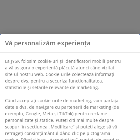
Vă personalizăm experiența
La JYSK folosim cookie-uri și identificatori mobili pentru
a vă asigura o experiență plăcută atunci când vizitați
site-ul nostru web. Cookie-urile colectează informații
despre dvs. pentru a securiza funcționalitatea,
statisticile și setările relevante de marketing.
Când acceptați cookie-urile de marketing, vom partaja
datele dvs. de navigare cu partenerii de marketing (de
exemplu, Google, Meta și TikTok) pentru reclame
personalizate și statice. Puteți citi mai multe despre
scopuri în secțiunea „Modificare” și puteți alege să vă
retrageți consimțământul dând clic pe pictograma
cookie. Dând clic pe „Acceptați tot”, sunteți de acord cu