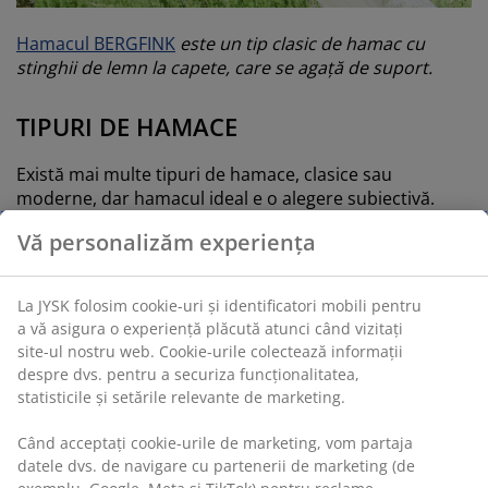
Hamacul BERGFINK
este un tip clasic de hamac cu
stinghii de lemn la capete, care se agață de suport.
TIPURI DE HAMACE
Există mai multe tipuri de hamace, clasice sau
moderne, dar hamacul ideal e o alegere subiectivă.
Vă personalizăm experiența
Printre hamacele clasice se numără:
Hamacul mayaș - realizate din țesătură de
bumbac foarte confortabilă și rezistentă
La JYSK folosim cookie-uri și identificatori mobili pentru
a vă asigura o experiență plăcută atunci când vizitați
Hamacul Venezuelean – folosite în satele din
site-ul nostru web. Cookie-urile colectează informații
Venezuela din generație în generație, sunt
despre dvs. pentru a securiza funcționalitatea,
realizate din poliester sau nylon cu putere de
statisticile și setările relevante de marketing.
aerisire. Țesătura este deasă pentru a susține
corpul și pentru a-l proteja de țânțari, cu excepția
Când acceptați cookie-urile de marketing, vom partaja
capetelor care au doar ațe longitudinale ce se
datele dvs. de navigare cu partenerii de marketing (de