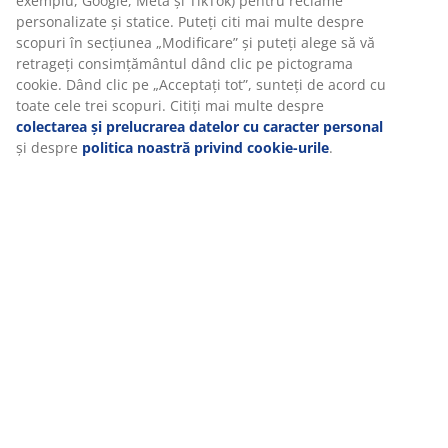
prind la capete.
exemplu, Google, Meta și TikTok) pentru reclame
personalizate și statice. Puteți citi mai multe despre
Hamacul naval
scopuri în secțiunea „Modificare” și puteți alege să vă
retrageți consimțământul dând clic pe pictograma
Hamacul de călătorie
cookie. Dând clic pe „Acceptați tot”, sunteți de acord cu
toate cele trei scopuri. Citiți mai multe despre
Hamacul cu susținere din lemn – bucata de pânză
colectarea și prelucrarea datelor cu caracter personal
este prinsă la capete de o stinghie de lemn care
și despre
politica noastră privind cookie-urile
.
ține hamacul desfăcut de la un capăt la celălalt.
Hamacul brazilian
Hamacele moderne, pe de altă parte, sunt hamace cu
suport inclus, realizate dintr-un material mai
confortabil și rezistent.
DE CE SĂ ALEGI UN HAMAC CLASIC
Hamacele clasice sunt cele mai stabile, pentru că se
prind ferm de copacii sau stâlpii de care le agăți. Acest
tip de hamac este recomandat pentru copii, care se
pot juca și se pot cățăra pe el. Asigură-te însă că agăți