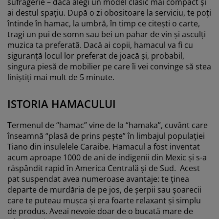
sufragerie – dacă alegi un model clasic mai compact și
ai destul spațiu. După o zi obositoare la serviciu, te poți
întinde în hamac, la umbră, în timp ce citești o carte,
tragi un pui de somn sau bei un pahar de vin și asculți
muzica ta preferată. Dacă ai copii, hamacul va fi cu
siguranță locul lor preferat de joacă și, probabil,
singura piesă de mobilier pe care îi vei convinge să stea
liniștiți mai mult de 5 minute.
ISTORIA HAMACULUI
Termenul de “hamac” vine de la “hamaka”, cuvânt care
înseamnă “plasă de prins pește” în limbajul populației
Tiano din insulelele Caraibe. Hamacul a fost inventat
acum aproape 1000 de ani de indigenii din Mexic și s-a
răspândit rapid în America Centrală și de Sud. Acest
pat suspendat avea numeroase avantaje: te ținea
departe de murdăria de pe jos, de șerpii sau șoarecii
care te puteau mușca și era foarte relaxant și simplu
de produs. Aveai nevoie doar de o bucată mare de