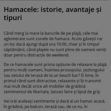
grijirea mobilierului
luminat exterior
earșafuri
opper
orpuri de iluminat
Hamacele: istorie, avantaje și
amping
ulapuri
otecții de saltea
entru casă
tipuri
obilier dormitor
omiere
amera copiilor
Când merg la mare la barurile de pe plajă, cele mai
ltea Copii
ccesorii pentru rufe
aglomerate sunt zonele de hamace. Acolo găsești rar
un loc dacă ajungi după ora 10.00, chiar și în timpul
săptămânii, când plajele nu sunt pline de oameni veniți
turi copii
doar pentru distracție de weekend.
De ce hamacele sunt prima opțiune de relaxare la plajă
pentru mulți oameni, înaintea prosopului, șezlongului
sau setului de terasă de la un beach bar? Ei bine, în
primul rând sunt distractive, relaxante și îți transmit
mai mult decât orice alt mobilier de grădină
sentimentul de libertate, laissez faire și lipsă de griji.
Vei trăi aceleași sentimente și dacă ai un hamac acasă,
în grădină, pe balcon, terasă sau, de ce nu, în