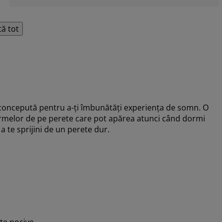
tă tot
oncepută pentru a-ți îmbunătăți experiența de somn. O
 urmelor de pe perete care pot apărea atunci când dormi
 a te sprijini de un perete dur.
țe nocive