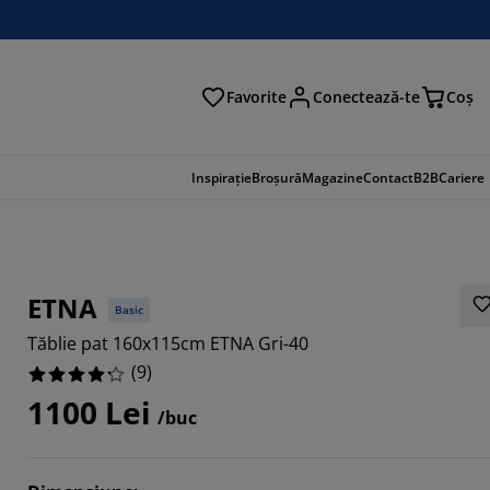
Favorite
Conectează-te
Coş
tare
Inspirație
Broșură
Magazine
Contact
B2B
Cariere
ETNA
Basic
Tăblie pat 160x115cm ETNA Gri-40
(
9
)
1100 Lei
/buc
6666%