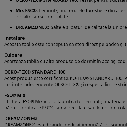
Mix FSC®:
Lemnul și materialele forestiere din acest
din alte surse controlate
DREAMZONE®:
Saltele și paturi de calitate la un pr
Instalare
Această tăblie este concepută să stea direct pe podea și 
Culoare
Asortează tăblia cu alte produse de dormit în același cod
OEKO-TEX® STANDARD 100
Acest produs este certificat OEKO-TEX® STANDARD 100. A
institute independente OEKO-TEX® și respectă limite stri
FSC® Mix
Eticheta FSC® Mix indică faptul că tot lemnul și materiale
păduri certificate FSC®, surse reciclate sau lemn control
DREAMZONE®
DREAMZONE® este brandul dedicat îmbunătățirii somnului tă