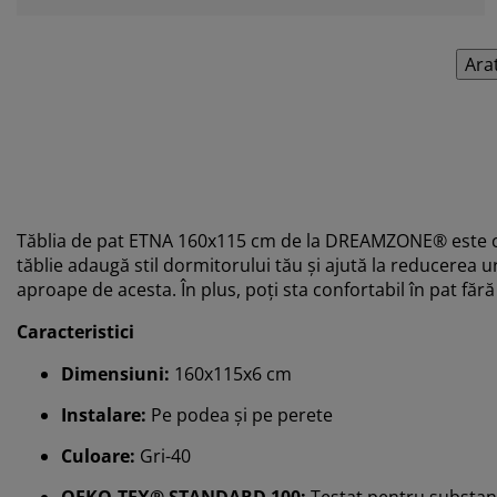
Ara
Tăblia de pat ETNA 160x115 cm de la DREAMZONE® este c
tăblie adaugă stil dormitorului tău și ajută la reducerea
aproape de acesta. În plus, poți sta confortabil în pat fără
Caracteristici
Dimensiuni:
160x115x6 cm
Instalare:
Pe podea și pe perete
Culoare:
Gri-40
OEKO-TEX® STANDARD 100:
Testat pentru substan