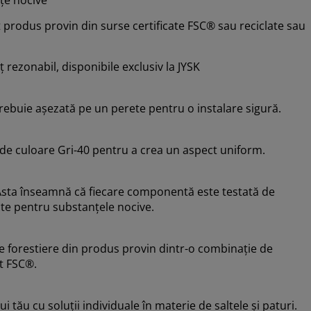
 produs provin din surse certificate FSC® sau reciclate sau
eț rezonabil, disponibile exclusiv la JYSK
trebuie așezată pe un perete pentru o instalare sigură.
 de culoare Gri-40 pentru a crea un aspect uniform.
sta înseamnă că fiecare componentă este testată de
cte pentru substanțele nocive.
le forestiere din produs provin dintr-o combinație de
at FSC®.
u cu soluții individuale în materie de saltele și paturi.