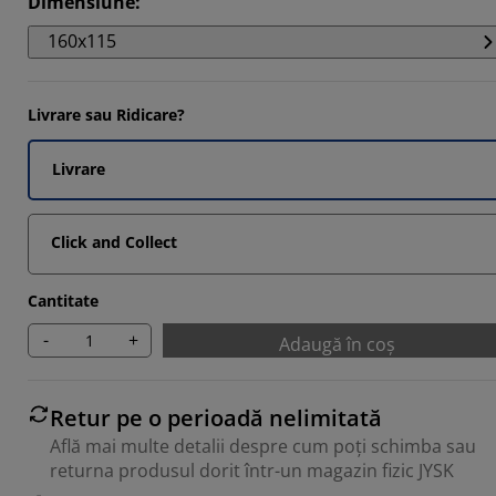
Dimensiune
:
1111%
160x115
1111%
Livrare sau Ridicare?
1111%
Livrare
Click and Collect
Cantitate
-
+
Adaugă în coș
Retur pe o perioadă nelimitată
Află mai multe detalii despre cum poți schimba sau
returna produsul dorit într-un magazin fizic JYSK