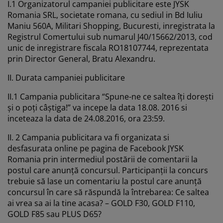
grijirea mobilierului
luminat exterior
I.1 Organizatorul campaniei publicitare este JYSK
earșafuri
opper
orpuri de iluminat
Romania SRL, societate romana, cu sediul in Bd Iuliu
Maniu 560A, Militari Shopping, Bucuresti, inregistrata la
amping
ulapuri
otecții de saltea
entru casă
Registrul Comertului sub numarul J40/15662/2013, cod
unic de inregistrare fiscala RO18107744, reprezentata
obilier dormitor
omiere
amera copiilor
prin Director General, Bratu Alexandru.
ltea Copii
ccesorii pentru rufe
II. Durata campaniei publicitare
II.1 Campania publicitara “Spune-ne ce saltea îți dorești
turi copii
și o poți câștiga!” va incepe la data 18.08. 2016 si
inceteaza la data de 24.08.2016, ora 23:59.
II. 2 Campania publicitara va fi organizata si
desfasurata online pe pagina de Facebook JYSK
Romania prin intermediul postării de comentarii la
postul care anunță concursul. Participanții la concurs
trebuie să lase un comentariu la postul care anunță
concursul în care să răspundă la întrebarea: Ce saltea
ai vrea sa ai la tine acasa? – GOLD F30, GOLD F110,
GOLD F85 sau PLUS D65?