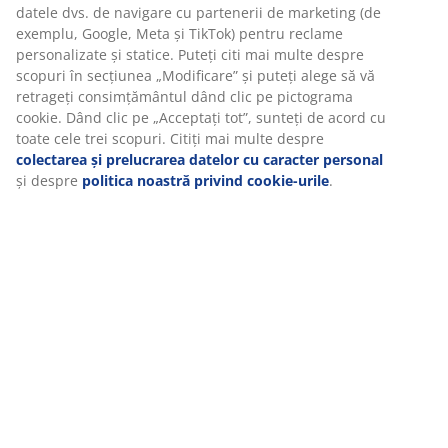
protectia persoanelor cu privire la prelucrarea datelor
datele dvs. de navigare cu partenerii de marketing (de
cu caracter personal.
exemplu, Google, Meta și TikTok) pentru reclame
personalizate și statice. Puteți citi mai multe despre
VI.4. Conform prevederilor Legii nr.677/2001,
scopuri în secțiunea „Modificare” și puteți alege să vă
participantii au acces gratuit la datele personale
retrageți consimțământul dând clic pe pictograma
colectate sau prelucrate de Organizator, printr-o
cookie. Dând clic pe „Acceptați tot”, sunteți de acord cu
cerere scrisa, datata si semnata, adresata JYSK
toate cele trei scopuri. Citiți mai multe despre
Romania SRL, societate romana, cu sediul in Bd Iuliu
colectarea și prelucrarea datelor cu caracter personal
Maniu 560A, Militari Shopping, Bucuresti.
și despre
politica noastră privind cookie-urile
.
Participantii au, de asemenea, dreptul de interventie
asupra datelor personale putand, dupa caz, solicita
rectificarea, actualizarea, blocarea sau stergerea
datelor a caror prelucrare nu este conforma Legii
nr.677/2001, in special a datelor incomplete sau
inexacte. In conditiile de mai sus participantii
pot,totodata, solicita transformarea in date anonime a
datelor a caror prelucrare nu este conforma legii,
avand dreptul de a se opune in orice moment, din
motive intemeiate si legitime legate de situatia
particulara, ca datele care ii vizeaza sa faca obiectul