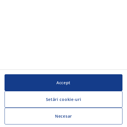
Serviciul clienți
Serviciul clienți
JYSK
JYSK
SEDIU CENTRAL
Urmărește JYSK
Accept
Setări cookie-uri
Necesar