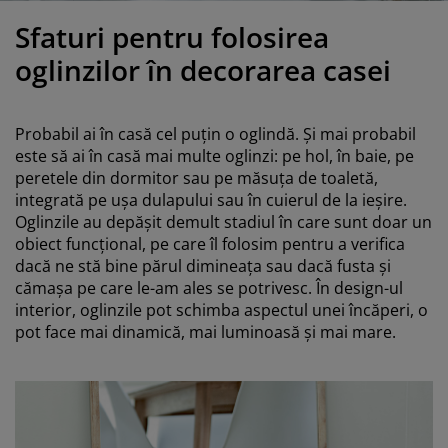
grijirea mobilierului
luminat exterior
earșafuri
opper
orpuri de iluminat
Sfaturi pentru folosirea
amping
ulapuri
otecții de saltea
entru casă
oglinzilor în decorarea casei
obilier dormitor
omiere
amera copiilor
Probabil ai în casă cel puțin o oglindă. Și mai probabil
ltea Copii
ccesorii pentru rufe
este să ai în casă mai multe oglinzi: pe hol, în baie, pe
peretele din dormitor sau pe măsuța de toaletă,
integrată pe ușa dulapului sau în cuierul de la ieșire.
turi copii
Oglinzile au depășit demult stadiul în care sunt doar un
obiect funcțional, pe care îl folosim pentru a verifica
dacă ne stă bine părul dimineața sau dacă fusta și
cămașa pe care le-am ales se potrivesc. În design-ul
interior, oglinzile pot schimba aspectul unei încăperi, o
pot face mai dinamică, mai luminoasă și mai mare.