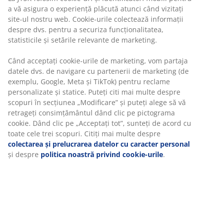
O oglindă de dimensiuni mari, agățată pe unul dintre
a vă asigura o experiență plăcută atunci când vizitați
pereții din sufragerie, astfel încât să reflecte o zonă
site-ul nostru web. Cookie-urile colectează informații
amenajată frumos din camera de zi, va face ca livingul
despre dvs. pentru a securiza funcționalitatea,
tău să fie mai luminos și să pară mai spațios. Cu cât
statisticile și setările relevante de marketing.
alegi o oglindă mai mare, cu atât mai de impact va fi
efectul vizual de mărire a camerei.
Când acceptați cookie-urile de marketing, vom partaja
datele dvs. de navigare cu partenerii de marketing (de
Cel mai mare impact îl va avea o oglindă decorativă full
exemplu, Google, Meta și TikTok) pentru reclame
size, în care te poți vedea în întregime, poziționată pe
personalizate și statice. Puteți citi mai multe despre
podea și sprijinită de perete. Dacă alegi o astfel de
scopuri în secțiunea „Modificare” și puteți alege să vă
variantă, care e potrivită mai ales unor case feminine,
retrageți consimțământul dând clic pe pictograma
în stil romantic, asigură-te că oglinda este bine prinsă.
cookie. Dând clic pe „Acceptați tot”, sunteți de acord cu
toate cele trei scopuri. Citiți mai multe despre
colectarea și prelucrarea datelor cu caracter personal
OGLINZILE CA OBIECT DECORATIV
și despre
politica noastră privind cookie-urile
.
Oglinzile sunt un obiect decorativ în sine. În funcție de
rama, mărimea sau forma sa, o oglindă poate deveni
punctul central al unei camere. În funcție de stilul
camerei tale, poți alege o oglindă cu ramă clasică, cu
elemente decorative pe ramă, precum oglinzile din