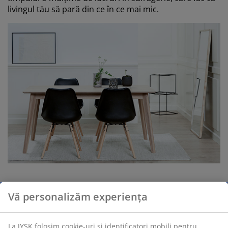
livingul tău să pară din ce în ce mai mic.
Oglinda HALLUND din stejar periat, de culoarea
Vă personalizăm experiența
mobilierului KALBY
folosit în acest dining alături de
scaunele KASTRUP
.
La JYSK folosim cookie-uri și identificatori mobili pentru