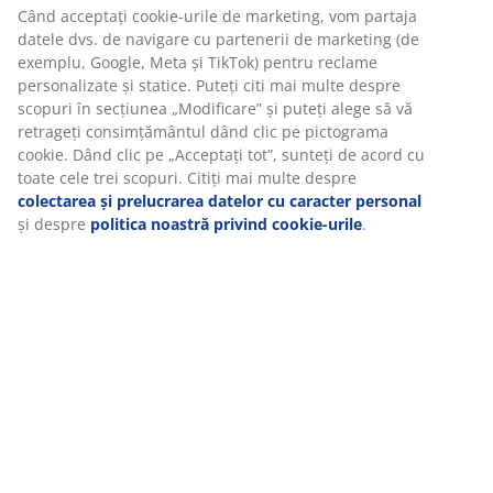
Specificații
Recenzii
(
14
)
Livrare