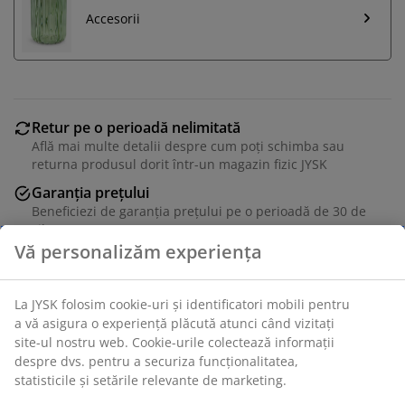
Accesorii
Retur pe o perioadă nelimitată
Află mai multe detalii despre cum poți schimba sau
returna produsul dorit într-un magazin fizic JYSK
Garanția prețului
Beneficiezi de garanția prețului pe o perioadă de 30 de
zile
Opțiuni flexibile de livrare
Alege varianta de livrare care ți se potrivește cel mai
bine
Unitate de stoc: 2778566