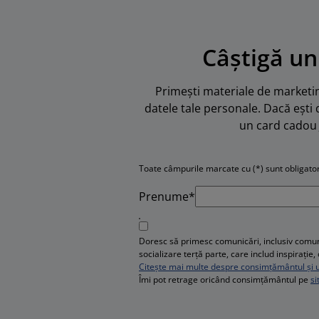
Câștigă un
Primești materiale de marketing
datele tale personale. Dacă ești 
un card cadou 
Toate câmpurile marcate cu (*) sunt obligator
Prenume*
Doresc să primesc comunicări, inclusiv comuni
socializare terță parte, care includ inspirați
Citește mai multe despre consimțământul și ut
Îmi pot retrage oricând consimțământul pe
si