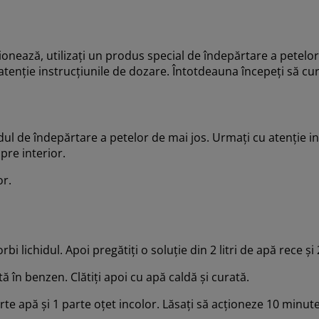
ionează, utilizați un produs special de îndepărtare a petelor
tenție instrucțiunile de dozare. Întotdeauna începeți să cur
 de îndepărtare a petelor de mai jos. Urmați cu atenție instru
pre interior.
or.
 lichidul. Apoi pregătiți o soluție din 2 litri de apă rece și 
ă în benzen. Clătiți apoi cu apă caldă și curată.
rte apă și 1 parte oțet incolor. Lăsați să acționeze 10 minute