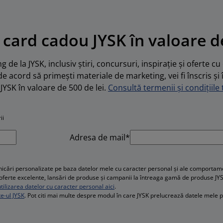
 card cadou JYSK în valoare de
 de la JYSK, inclusiv știri, concursuri, inspirație și oferte c
de acord să primești materiale de marketing, vei fi înscris și 
JYSK în valoare de 500 de lei.
Consultă termenii și condițiile t
ii
Adresa de mail*
cări personalizate pe baza datelor mele cu caracter personal și ale comportament
e, oferte excelente, lansări de produse și campanii la întreaga gamă de produse JY
ilizarea datelor cu caracter personal aici
.
te-ul JYSK
. Pot citi mai multe despre modul în care JYSK prelucrează datele mele 