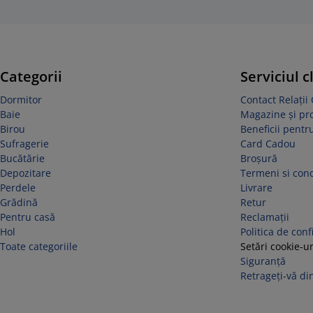
Categorii
Serviciul c
Dormitor
Contact Relații 
Baie
Magazine și p
Birou
Beneficii pentru
Sufragerie
Card Cadou
Bucătărie
Broșură
Depozitare
Termeni si cond
Perdele
Livrare
Grădină
Retur
Pentru casă
Reclamaţii
Hol
Politica de conf
Toate categoriile
Setări cookie-ur
Siguranță
Retrageți-vă din