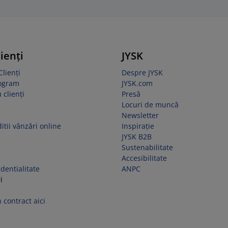
lienți
JYSK
Clienți
Despre JYSK
rogram
JYSK.com
 clienți
Presă
Locuri de muncă
Newsletter
itii vânzări online
Inspirație
JYSK B2B
Sustenabilitate
Accesibilitate
identialitate
ANPC
i
 contract aici