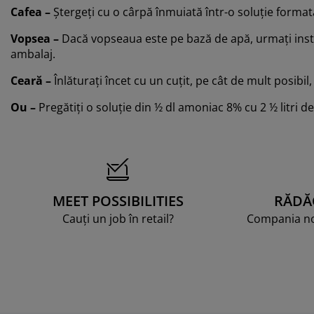
Cafea –
Ștergeți cu o cârpă înmuiată într-o soluție formată
Vopsea
–
Dacă vopseaua este pe bază de apă, urmați instr
ambalaj.
Ceară –
Înlăturați încet cu un cuțit, pe cât de mult posibil
Ou –
Pregătiți o soluție din ½ dl amoniac 8% cu 2 ½ litri d
MEET POSSIBILITIES
RĂDĂ
Cauți un job în retail?
Compania noa