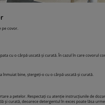
or
e pe covor.
pata cu o cârpă uscată și curată. În cazul în care covorul con
a înmuiat bine, ștergeți-o cu o cârpă uscată și curată.
tare a petelor. Respectați cu atenție instrucțiunile de dozar
ldă și curată, deoarece detergentul în exces poate lăsa urme 