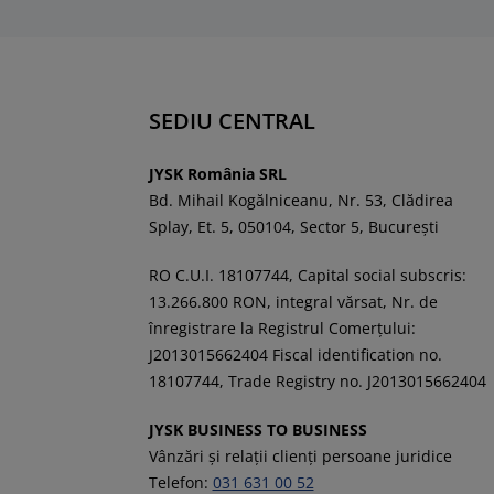
SEDIU CENTRAL
JYSK România SRL
Bd. Mihail Kogălniceanu, Nr. 53, Clădirea
Splay, Et. 5, 050104, Sector 5, București
RO C.U.I. 18107744, Capital social subscris:
13.266.800 RON, integral vărsat, Nr. de
înregistrare la Registrul Comerţului:
J2013015662404 Fiscal identification no.
18107744, Trade Registry no. J2013015662404
JYSK BUSINESS TO BUSINESS
Vânzări și relații clienți persoane juridice
Telefon:
031 631 00 52