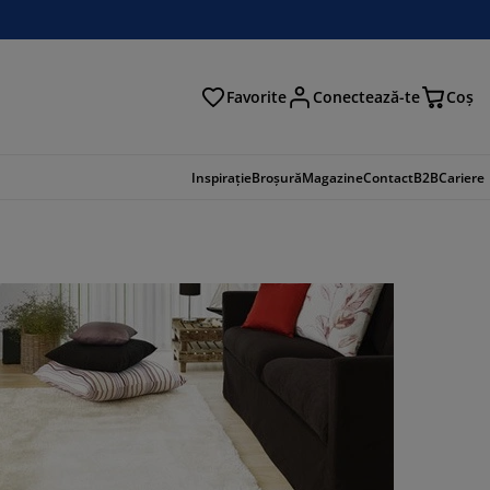
Favorite
Conectează-te
Coş
tare
Inspirație
Broșură
Magazine
Contact
B2B
Cariere