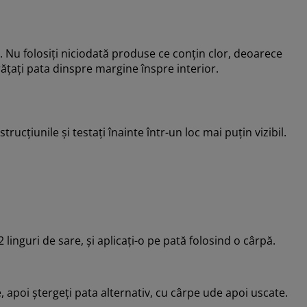
. Nu folosiți niciodată produse ce conțin clor, deoarece
ățați pata dinspre margine înspre interior.
cțiunile și testați înainte într-un loc mai puțin vizibil.
2 linguri de sare, și aplicați-o pe pată folosind o cârpă.
, apoi ștergeți pata alternativ, cu cârpe ude apoi uscate.