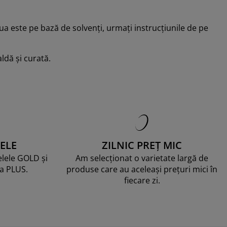
a este pe bază de solvenți, urmați instrucțiunile de pe
aldă și curată.
ELE
ZILNIC PREȚ MIC
telele GOLD și
Am selecționat o varietate largă de
ma PLUS.
produse care au aceleași prețuri mici în
fiecare zi.