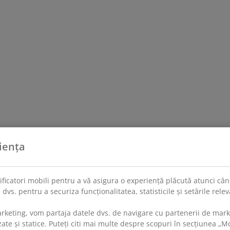
iența
tificatori mobili pentru a vă asigura o experiență plăcută atunci când
 dvs. pentru a securiza funcționalitatea, statisticile și setările rel
rketing, vom partaja datele dvs. de navigare cu partenerii de mar
te și statice. Puteți citi mai multe despre scopuri în secțiunea „Mod