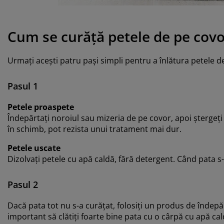
grijirea mobilierului
uminat exterior
arșafuri
pper
rpuri de iluminat
mping
lapuri
otecții de saltea
ntru casă
Cum se curăță petele de pe cov
bilier dormitor
miere
mera copiilor
Urmați acești patru pași simpli pentru a înlătura petele d
ltea Copii
cesorii pentru rufe
Pasul 1
turi copii
Petele proaspete
Îndepărtați noroiul sau mizeria de pe covor, apoi ștergeți 
în schimb, pot rezista unui tratament mai dur.
Petele uscate
Dizolvați petele cu apă caldă, fără detergent. Când pata s-
Pasul 2
Dacă pata tot nu s-a curățat, folosiți un produs de îndepăr
important să clătiți foarte bine pata cu o cârpă cu apă ca