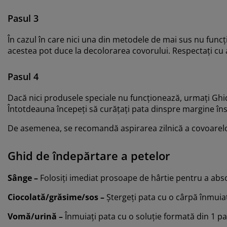
Pasul 3
În cazul în care nici una din metodele de mai sus nu funcț
acestea pot duce la decolorarea covorului. Respectați cu a
Pasul 4
Dacă nici produsele speciale nu funcționează, urmați Ghidul
Întotdeauna începeți să curățați pata dinspre margine îns
De asemenea, se recomandă aspirarea zilnică a covoarel
Ghid de îndepărtare a petelor
Sânge –
Folosiți imediat prosoape de hârtie pentru a absorbi
Ciocolată/grăsime/sos –
Ștergeți pata cu o cârpă înmuiat
Vomă
/urină –
Înmuiați pata cu o soluție formată din 1 pa