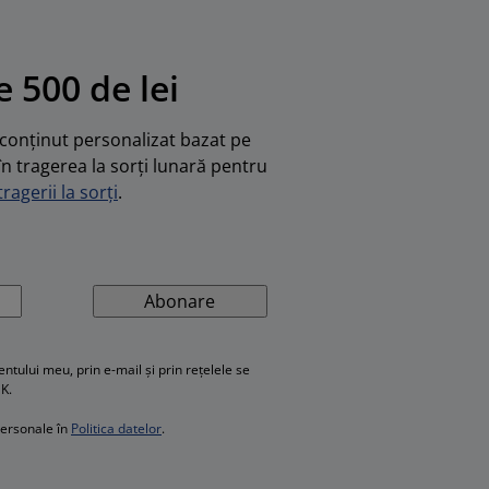
 500 de lei
u conținut personalizat bazat pe
în tragerea la sorți lunară pentru
ragerii la sorți
.
Abonare
ului meu, prin e-mail și prin rețelele se
SK.
personale în
Politica datelor
.