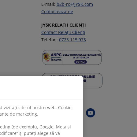
E-mail:
b2b-ro@JYSK.com
Contactează-ne
JYSK RELAȚII CLIENȚI
Contact Relații Clienți
Telefon:
0723 115 975
Urmărește JYSK
 vizitați site-ul nostru web. Cookie-
evante de marketing.
keting (de exemplu, Google, Meta și
ificare” și puteți alege să vă