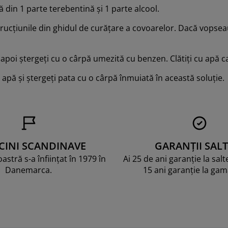
 din 1 parte terebentină și 1 parte alcool.
ucțiunile din ghidul de curățare a covoarelor. Dacă vopseau
, apoi ștergeți cu o cârpă umezită cu benzen. Clătiți cu apă c
e apă și ștergeți pata cu o cârpă înmuiată în această soluție.
CINI SCANDINAVE
GARANȚII SALT
stră s-a înființat în 1979 în
Ai 25 de ani garanție la sal
Danemarca.
15 ani garanție la ga