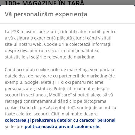
100+ MAGAZINE ÎN ȚARĂ
Vă personalizăm experiența
Dacă aveți îndoieli cu privire la ce decorațiuni sau mobilier să
alegeți, magazinele noastre sunt întotdeauna în apropiere. În
cele peste X de magazine JYSK din întreaga țară, veți găsi
La JYSK folosim cookie-uri și identificatori mobili pentru
gama noastră variată de produse și veți primi sfaturi
a vă asigura o experiență plăcută atunci când vizitați
competente de la colegii noștri.
site-ul nostru web. Cookie-urile colectează informații
despre dvs. pentru a securiza funcționalitatea,
statisticile și setările relevante de marketing.
GAMĂ VARIATĂ ȘI LIVRARE RAPIDĂ
Când acceptați cookie-urile de marketing, vom partaja
datele dvs. de navigare cu partenerii de marketing (de
Cu JYSK B2B puteți cumpăra de la mobilier și accesorii până la
exemplu, Google, Meta și TikTok) pentru reclame
lenjerie de pat și prosoape, la un preț favorabil pentru
personalizate și statice. Puteți citi mai multe despre
afacerea dvs. Depozitele noastre centrale au în permanență
scopuri în secțiunea „Modificare” și puteți alege să vă
stocuri mari, iar livrarea va fi rapidă.
retrageți consimțământul dând clic pe pictograma
cookie. Dând clic pe „Acceptați tot”, sunteți de acord cu
Business
toate cele trei scopuri. Citiți mai multe despre
JYSK B2B
to
colectarea și prelucrarea datelor cu caracter personal
Business
și despre
politica noastră privind cookie-urile
.