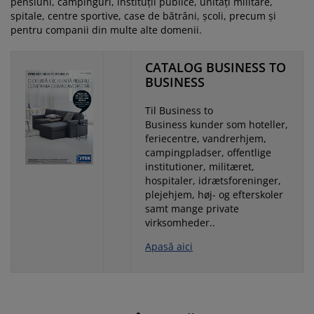
pensiuni, campinguri, instituții publice, unități militare,
grijirea mobilierului
luminat exterior
earșafuri
opper
orpuri de iluminat
spitale, centre sportive, case de bătrâni, școli, precum și
pentru companii din multe alte domenii.
amping
ulapuri
otecții de saltea
entru casă
CATALOG BUSINESS TO
obilier dormitor
omiere
amera copiilor
BUSINESS
ltea Copii
ccesorii pentru rufe
Til Business to
Business kunder som hoteller,
feriecentre, vandrerhjem,
turi copii
campingpladser, offentlige
institutioner, militæret,
hospitaler, idrætsforeninger,
plejehjem, høj- og efterskoler
samt mange private
virksomheder..
Apasă aici