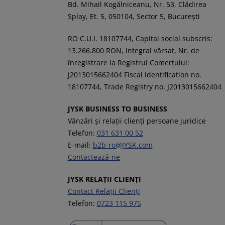
Bd. Mihail Kogălniceanu, Nr. 53, Clădirea
Splay, Et. 5, 050104, Sector 5, București
RO C.U.I. 18107744, Capital social subscris:
13.266.800 RON, integral vărsat, Nr. de
înregistrare la Registrul Comerţului:
J2013015662404 Fiscal identification no.
18107744, Trade Registry no. J2013015662404
JYSK BUSINESS TO BUSINESS
Vânzări și relații clienți persoane juridice
Telefon:
031 631 00 52
E-mail:
b2b-ro@JYSK.com
Contactează-ne
JYSK RELAȚII CLIENȚI
Contact Relații Clienți
Telefon:
0723 115 975