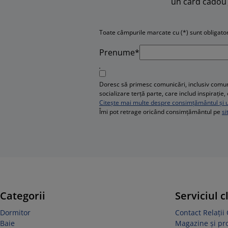
un card cadou 
Toate câmpurile marcate cu (*) sunt obligator
Prenume*
Doresc să primesc comunicări, inclusiv comuni
socializare terță parte, care includ inspirați
Citește mai multe despre consimțământul și ut
Îmi pot retrage oricând consimțământul pe
si
Categorii
Serviciul c
Dormitor
Contact Relații 
Baie
Magazine și p