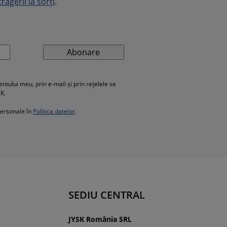
ragerii la sorți
.
Abonare
ului meu, prin e-mail și prin rețelele se
SK.
personale în
Politica datelor
.
SEDIU CENTRAL
JYSK România SRL