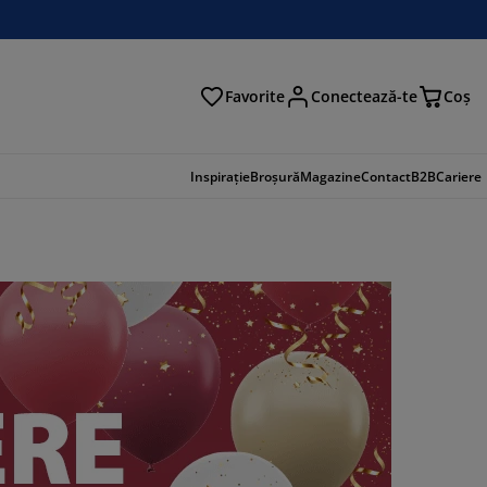
Favorite
Conectează-te
Coş
tare
Inspirație
Broșură
Magazine
Contact
B2B
Cariere