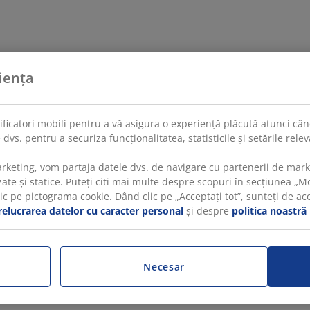
iența
tificatori mobili pentru a vă asigura o experiență plăcută atunci când
 dvs. pentru a securiza funcționalitatea, statisticile și setările rel
rketing, vom partaja datele dvs. de navigare cu partenerii de mar
te și statice. Puteți citi mai multe despre scopuri în secțiunea „Mod
 pe pictograma cookie. Dând clic pe „Acceptați tot”, sunteți de acord
relucrarea datelor cu caracter personal
și despre
politica noastră
Necesar