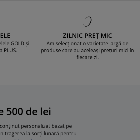
ELE
ZILNIC PREȚ MIC
telele GOLD și
Am selecționat o varietate largă de
ma PLUS.
produse care au aceleași prețuri mici în
fiecare zi.
 500 de lei
u conținut personalizat bazat pe
în tragerea la sorți lunară pentru