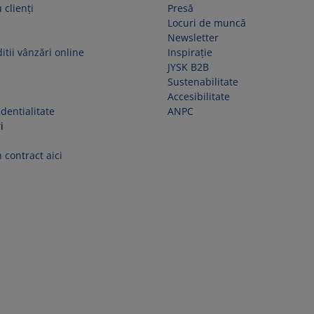
 clienți
Presă
Locuri de muncă
Newsletter
itii vânzări online
Inspirație
JYSK B2B
Sustenabilitate
Accesibilitate
identialitate
ANPC
i
 contract aici