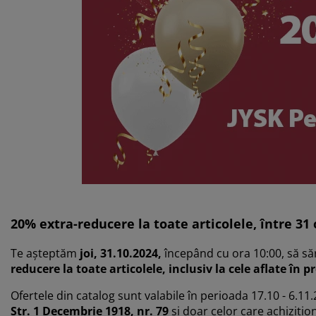
grijirea mobilierului
uminat exterior
arșafuri
pper
rpuri de iluminat
mping
lapuri
otecții de saltea
ntru casă
bilier dormitor
miere
mera copiilor
ltea Copii
cesorii pentru rufe
turi copii
20% extra-reducere la toate articolele, între 31 
Te așteptăm
joi, 31.10.2024,
începând cu ora 10:00, să s
reducere la toate articolele, inclusiv la cele aflate în 
Ofertele din catalog sunt valabile în perioada 17.10 - 6.11
Str. 1 Decembrie 1918, nr. 79
și doar celor care achiziți