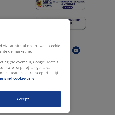
Urmărește JYSK
 vizitați site-ul nostru web. Cookie-
evante de marketing.
keting (de exemplu, Google, Meta și
ificare” și puteți alege să vă
 cu toate cele trei scopuri. Citiți
 privind cookie-urile
.
Accept