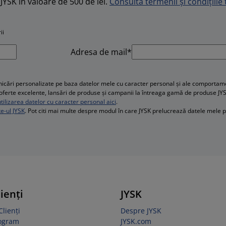
JYSK în valoare de 500 de lei.
Consultă termenii și condițiile t
ii
Adresa de mail*
cări personalizate pe baza datelor mele cu caracter personal și ale comportament
e, oferte excelente, lansări de produse și campanii la întreaga gamă de produse JY
ilizarea datelor cu caracter personal aici
.
te-ul JYSK
. Pot citi mai multe despre modul în care JYSK prelucrează datele mele 
lienți
JYSK
Clienți
Despre JYSK
rogram
JYSK.com