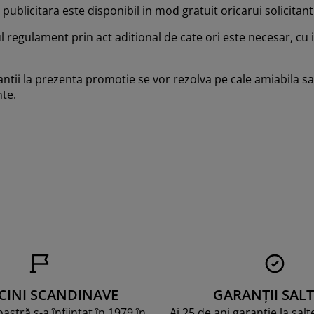
blicitara este disponibil in mod gratuit oricarui solicitant
l regulament prin act aditional de cate ori este necesar, cu
antii la prezenta promotie se vor rezolva pe cale amiabila sau i
te.
CINI SCANDINAVE
GARANȚII SALT
stră s-a înființat în 1979 în
Ai 25 de ani garanție la sal