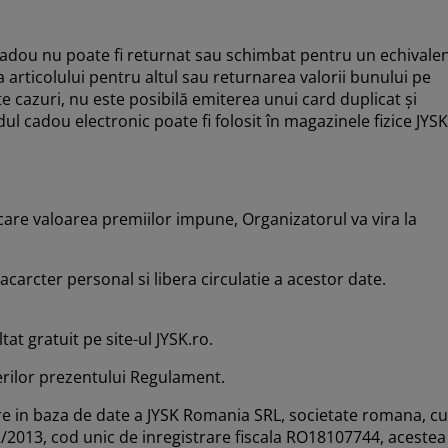
l cadou nu poate fi returnat sau schimbat pentru un echivale
rticolului pentru altul sau returnarea valorii bunului pe
te cazuri, nu este posibilă emiterea unui card duplicat și
dul cadou electronic poate fi folosit în magazinele fizice JYSK
n care valoarea premiilor impune, Organizatorul va vira la
carcter personal si libera circulatie a acestor date.
at gratuit pe site-ul JYSK.ro.
erilor prezentului Regulament.
intre in baza de date a JYSK Romania SRL, societate romana, cu
2/2013, cod unic de inregistrare fiscala RO18107744, acestea