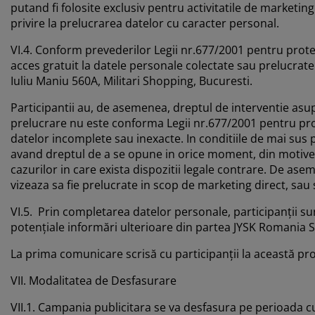
putand fi folosite exclusiv pentru activitatile de marketin
privire la prelucrarea datelor cu caracter personal.
VI.4. Conform prevederilor Legii nr.677/2001 pentru protec
acces gratuit la datele personale colectate sau prelucrat
Iuliu Maniu 560A, Militari Shopping, Bucuresti.
Participantii au, de asemenea, dreptul de interventie asup
prelucrare nu este conforma Legii nr.677/2001 pentru prote
datelor incomplete sau inexacte. In conditiile de mai sus 
avand dreptul de a se opune in orice moment, din motive int
cazurilor in care exista dispozitii legale contrare. De asem
vizeaza sa fie prelucrate in scop de marketing direct, sau
VI.5. Prin completarea datelor personale, participanţii su
potenţiale informări ulterioare din partea JYSK Romania S
La prima comunicare scrisă cu participanţii la această pro
VII. Modalitatea de Desfasurare
VII.1. Campania publicitara se va desfasura pe perioada cu