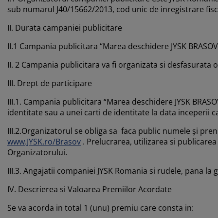
grijirea mobilierului
uminat exterior
arșafuri
pper
rpuri de iluminat
sub numarul J40/15662/2013, cod unic de inregistrare fis
mping
II. Durata campaniei publicitare
lapuri
otecții de saltea
ntru casă
II.1 Campania publicitara “Marea deschidere JYSK BRASOV” 
bilier dormitor
miere
mera copiilor
II. 2 Campania publicitara va fi organizata si desfasurata 
ltea Copii
cesorii pentru rufe
III. Drept de participare
turi copii
III.1. Campania publicitara “Marea deschidere JYSK BRASOV
identitate sau a unei carti de identitate la data inceperii 
III.2.Organizatorul se obliga sa faca public numele și pre
www.JYSK.ro/Brasov
. Prelucrarea, utilizarea si publicarea
Organizatorului.
III.3. Angajatii companiei JYSK Romania si rudele, pana la
IV. Descrierea si Valoarea Premiilor Acordate
Se va acorda in total 1 (unu) premiu care consta in: