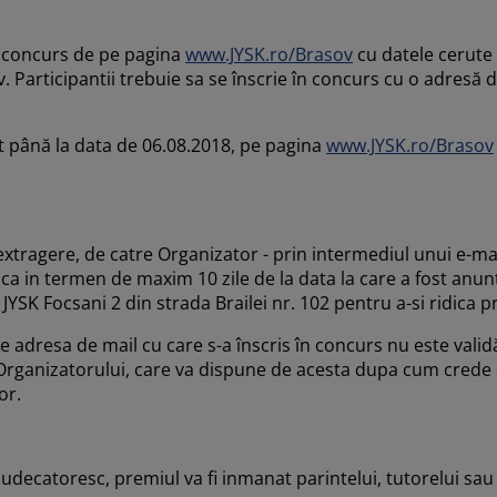
de concurs de pe pagina
www.JYSK.ro/Brasov
cu datele cerute
 Participantii trebuie sa se înscrie în concurs cu o adresă d
at până la data de 06.08.2018, pe pagina
www.JYSK.ro/Brasov
a extragere, de catre Organizator - prin intermediul unui e-ma
t ca in termen de maxim 10 zile de la data la care a fost anun
JYSK Focsani 2 din strada Brailei nr. 102 pentru a-si ridica p
ce adresa de mail cu care s-a înscris în concurs nu este valid
ganizatorului, care va dispune de acesta dupa cum crede de 
or.
s judecatoresc, premiul va fi inmanat parintelui, tutorelui sa