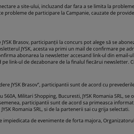
onectare a site-ului, incluzand dar fara a se limita la prob
 alte probleme de participare la Campanie, cauzate de provid
 JYSK Brasov, participanții la concurs pot alege să se abone
letterul JYSK, acesta va primi un mail de confirmare pe adres
onfirma abonarea la newsletter accesand link-ul din email-ul
 link-ul de dezabonare de la finalul fiecărui newsletter. Ci
idere JYSK Brasov”, participantii sunt de acord cu prevederi
iu 560A, Militari Shopping, Bucuresti, JYSK Romania SRL, se o
asemenea, participantii sunt de acord sa primeasca informati
YSK Romania SRL, si de la partenerii sai cu grija selectati.
te impiedicata de evenimente de forta majora, Organizatorul 