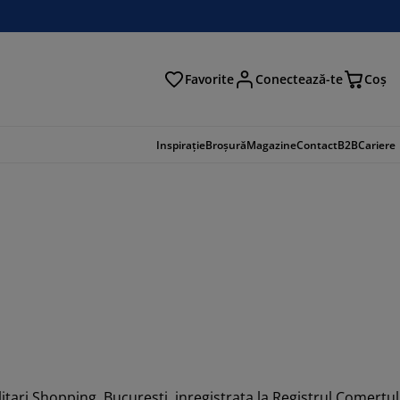
Favorite
Conectează-te
Coş
tare
Inspirație
Broșură
Magazine
Contact
B2B
Cariere
itari Shopping, Bucuresti, inregistrata la Registrul Comertul