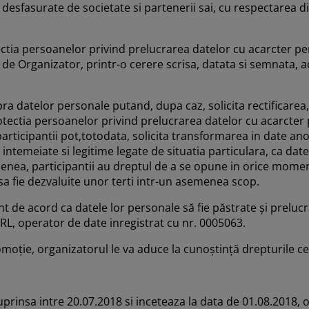
g desfasurate de societate si partenerii sai, cu respectarea d
tia persoanelor privind prelucrarea datelor cu acarcter perso
e de Organizator, printr-o cerere scrisa, datata si semnata,
ra datelor personale putand, dupa caz, solicita rectificarea
ctia persoanelor privind prelucrarea datelor cu acarcter per
participantii pot,totodata, solicita transformarea in date an
emeiate si legitime legate de situatia particulara, ca datele
enea, participantii au dreptul de a se opune in orice moment, 
 sa fie dezvaluite unor terti intr-un asemenea scop.
nt de acord ca datele lor personale să fie păstrate şi preluc
RL, operator de date inregistrat cu nr. 0005063.
moţie, organizatorul le va aduce la cunoştinţă drepturile ce
prinsa intre 20.07.2018 si inceteaza la data de 01.08.2018, o