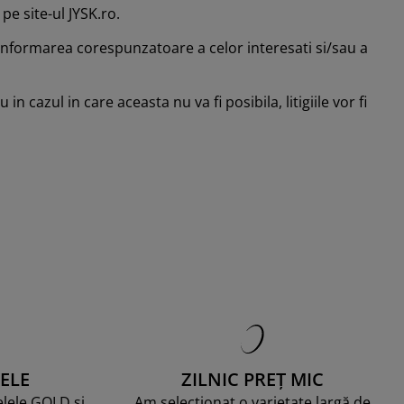
 pe site-ul JYSK.ro.
 informarea corespunzatoare a celor interesati si/sau a
n cazul in care aceasta nu va fi posibila, litigiile vor fi
ELE
ZILNIC PREȚ MIC
telele GOLD și
Am selecționat o varietate largă de