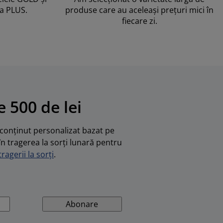
ma PLUS.
produse care au aceleași prețuri mici în
fiecare zi.
 500 de lei
u conținut personalizat bazat pe
în tragerea la sorți lunară pentru
ragerii la sorți
.
Abonare