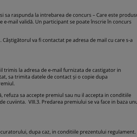
 si sa raspunda la intrebarea de concurs – Care este produs
e e-mail validă. Un participant se poate înscrie în concurs
. Câștigătorul va fi contactat pe adresa de mail cu care s-a
il trimis la adresa de e-mail furnizata de castigator in
tat, sa trimita datele de contact și o copie dupa
remiul.
ă, refuza sa accepte premiul sau nu il accepta in conditiile
cuviinta. VIII.3. Predarea premiului se va face in baza un
u curatorului, dupa caz, in conditiile prezentului regulament.