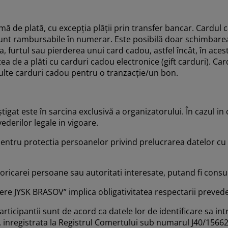
rmă de plată, cu excepția plății prin transfer bancar. Cardu
nt rambursabile în numerar. Este posibilă doar schimbarea a
, furtul sau pierderea unui card cadou, astfel încât, în aces
ea de a plăti cu carduri cadou electronice (gift carduri). Car
multe carduri cadou pentru o tranzacție/un bon.
ştigat este în sarcina exclusivă a organizatorului. În cazul i
derilor legale in vigoare.
entru protectia persoanelor privind prelucrarea datelor cu a
ricarei persoane sau autoritati interesate, putand fi consult
ere JYSK BRASOV” implica obligativitatea respectarii preved
participantii sunt de acord ca datele lor de identificare sa 
i, inregistrata la Registrul Comertului sub numarul J40/1566