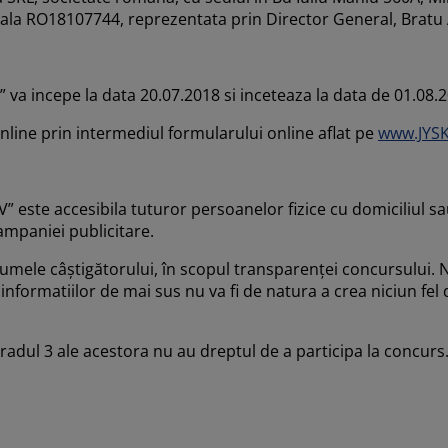
cala RO18107744, reprezentata prin Director General, Bratu
va incepe la data 20.07.2018 si inceteaza la data de 01.08.2
online prin intermediul formularului online aflat pe
www.JYSK
” este accesibila tuturor persoanelor fizice cu domiciliul s
campaniei publicitare.
numele câștigătorului, în scopul transparenței concursului. 
 informatiilor de mai sus nu va fi de natura a crea niciun fel d
 gradul 3 ale acestora nu au dreptul de a participa la concur