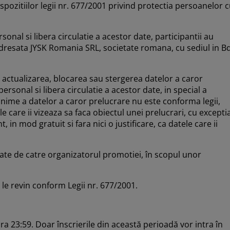
ispozitiilor legii nr. 677/2001 privind protectia persoanelor 
nal si libera circulatie a acestor date, participantii au
 adresata JYSK Romania SRL, societate romana, cu sediul in B
, actualizarea, blocarea sau stergerea datelor a caror
sonal si libera circulatie a acestor date, in special a
onime a datelor a caror prelucrare nu este conforma legii,
 care ii vizeaza sa faca obiectul unei prelucrari, cu excepti
in mod gratuit si fara nici o justificare, ca datele care ii
rate de catre organizatorul promotiei, în scopul unor
 le revin conform Legii nr. 677/2001.
ra 23:59. Doar înscrierile din această perioadă vor intra în