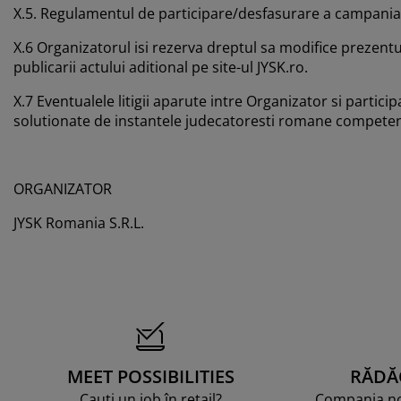
X.5. Regulamentul de participare/desfasurare a campania pu
X.6 Organizatorul isi rezerva dreptul sa modifice prezentu
publicarii actului aditional pe site-ul JYSK.ro.
X.7 Eventualele litigii aparute intre Organizator si particip
solutionate de instantele judecatoresti romane competen
ORGANIZATOR
JYSK Romania S.R.L.
MEET POSSIBILITIES
RĂDĂ
Cauți un job în retail?
Compania noa