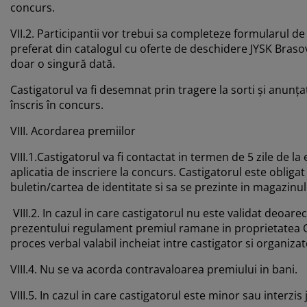
concurs.
VII.2. Participantii vor trebui sa completeze formularul 
preferat din catalogul cu oferte de deschidere JYSK Brasov.
doar o singură dată.
Castigatorul va fi desemnat prin tragere la sorti și anunț
înscris în concurs.
VIII. Acordarea premiilor
VIII.1.Castigatorul va fi contactat in termen de 5 zile de l
aplicatia de inscriere la concurs. Castigatorul este obliga
buletin/cartea de identitate si sa se prezinte in magazinul 
VIII.2. In cazul in care castigatorul nu este validat deoare
prezentului regulament premiul ramane in proprietatea Or
proces verbal valabil incheiat intre castigator si organizat
VIII.4. Nu se va acorda contravaloarea premiului in bani.
VIII.5. In cazul in care castigatorul este minor sau interzi