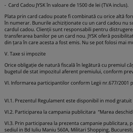
- Card Cadou JYSK în valoare de 1500 de lei (TVA inclus).
Plata prin card cadou poate fi combinată cu orice altă fo
în numerar. Bunurile achiziționate cu un card cadou nu su
cardul cadou. Clienții sunt responsabili pentru distrugerea
transferarea banilor pe un card nou. JYSK oferă posibilitat
din țara în care acesta a fost emis. Nu se pot folosi mai 
V. Taxe si impozite
Orice obligaţie de natură fiscală în legătură cu premiul câ
bugetul de stat impozitul aferent premiului, conform preve
VI. Informarea participantilor conform Legii nr.677/2001 p
VI.1. Prezentul Regulament este disponibil in mod gratuit o
VI.2. Participarea la campania publicitara “Marea deschid
VI.3. Prin participarea la prezenta campanie publicitara, 
sediul in Bd Iuliu Maniu 560A, Militari Shopping, Bucurest