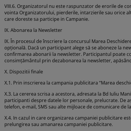
VIII.6. Organizatorul nu este raspunzator de erorile de c
vointa Organizatorului, pierderile, intarzierile sau orice
care doreste sa participe in Campanie.
IX. Abonarea la Newsletter
IX. În procesul de înscriere la concursul Marea Deschidere
opțională. Dacă un participant alege să se aboneze la news
confirmarea abonarii la newsletter. Participantul poate c
consimțământul prin dezabonarea la newsletter, apăsând pe
X. Dispozitii finale
X.1. Prin inscrierea la campania publicitara “Marea desch
X.3. La cererea scrisa a acestora, adresata la Bd Iuliu Man
participanti despre datele lor personale, prelucrate. De 
telefon, e-mail, SMS sau alte mijloace de comunicare de la J
X.4. In cazul in care organizarea campaniei publicitare es
prelungirea sau amanarea campaniei publicitare.