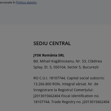
personale în
Politica datelor
.
SEDIU CENTRAL
JYSK România SRL
Bd. Mihail Kogălniceanu, Nr. 53, Clădirea
Splay, Et. 5, 050104, Sector 5, București
RO C.U.I. 18107744, Capital social subscris:
13.266.800 RON, integral vărsat, Nr. de
înregistrare la Registrul Comerţului:
J2013015662404 Fiscal identification no.
18107744, Trade Registry no. J2013015662404