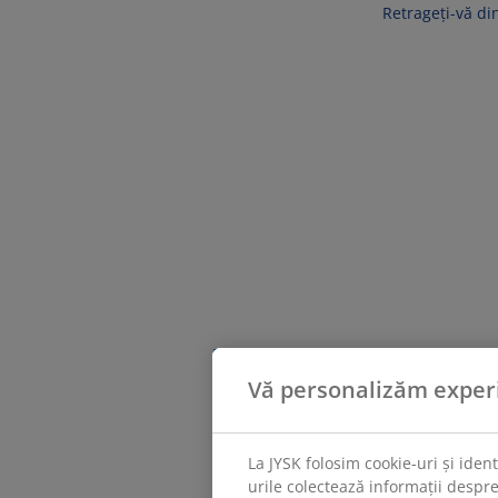
Retrageți-vă din
Vă personalizăm exper
La JYSK folosim cookie-uri și iden
urile colectează informații despre