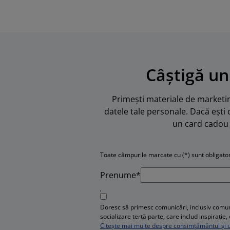
Câștigă un
Primești materiale de marketing
datele tale personale. Dacă ești 
un card cadou 
Toate câmpurile marcate cu (*) sunt obligator
Prenume*
Doresc să primesc comunicări, inclusiv comuni
socializare terță parte, care includ inspirați
Citește mai multe despre consimțământul și ut