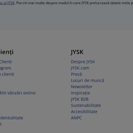
te-ul JYSK
. Pot citi mai multe despre modul în care JYSK prelucrează datele mele 
lienți
JYSK
Clienți
Despre JYSK
rogram
JYSK.com
 clienți
Presă
Locuri de muncă
Newsletter
itii vânzări online
Inspirație
JYSK B2B
Sustenabilitate
Accesibilitate
identialitate
ANPC
i