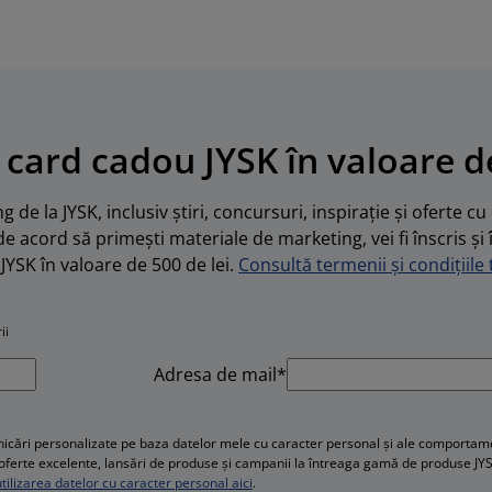
 card cadou JYSK în valoare de
 de la JYSK, inclusiv știri, concursuri, inspirație și oferte c
de acord să primești materiale de marketing, vei fi înscris și 
JYSK în valoare de 500 de lei.
Consultă termenii și condițiile t
ii
Adresa de mail*
cări personalizate pe baza datelor mele cu caracter personal și ale comportament
e, oferte excelente, lansări de produse și campanii la întreaga gamă de produse JY
ilizarea datelor cu caracter personal aici
.