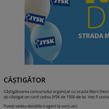
grijirea mobilierului
uminat exterior
arșafuri
pper
rpuri de iluminat
mping
lapuri
otecții de saltea
ntru casă
bilier dormitor
miere
mera copiilor
ltea Copii
cesorii pentru rufe
turi copii
CÂȘTIGĂTOR
Câștigătoarea concursului organizat cu ocazia Marii Deschi
ați câștigat un card cadou JYSK de 1500 de lei. Veți fi cont
Puteți vedea detaliile tragerii la sorți aici: