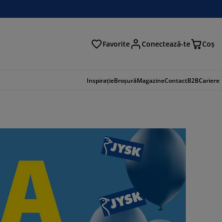
Favorite
Conectează-te
Coş
tare
Inspirație
Broșură
Magazine
Contact
B2B
Cariere