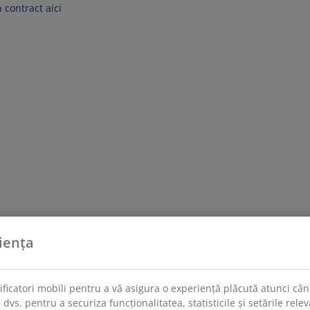
 contract aici
iența
tificatori mobili pentru a vă asigura o experiență plăcută atunci când
 dvs. pentru a securiza funcționalitatea, statisticile și setările rel