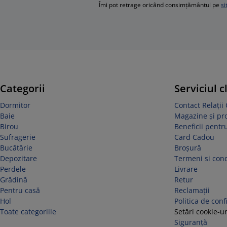
Îmi pot retrage oricând consimțământul pe
si
Categorii
Serviciul c
Dormitor
Contact Relații 
Baie
Magazine și p
Birou
Beneficii pentru
Sufragerie
Card Cadou
Bucătărie
Broșură
Depozitare
Termeni si cond
Perdele
Livrare
Grădină
Retur
Pentru casă
Reclamaţii
Hol
Politica de conf
Toate categoriile
Setări cookie-ur
Siguranță