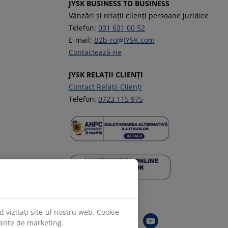
JYSK BUSINESS TO BUSINESS
Vânzări și relații clienți persoane juridice
Telefon:
031 631 00 52
E-mail:
b2b-ro@JYSK.com
Contactează-ne
JYSK RELAȚII CLIENȚI
Contact Relații Clienți
Telefon:
0723 115 975
Urmărește JYSK
 vizitați site-ul nostru web. Cookie-
evante de marketing.