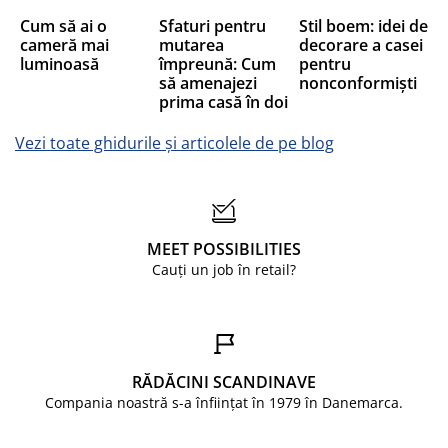
Cum să ai o
Sfaturi pentru
Stil boem: idei de
cameră mai
mutarea
decorare a casei
luminoasă
împreună: Cum
pentru
să amenajezi
nonconformiști
prima casă în doi
Vezi toate ghidurile și articolele de pe blog
MEET POSSIBILITIES
Cauți un job în retail?
RĂDĂCINI SCANDINAVE
Compania noastră s-a înființat în 1979 în Danemarca.