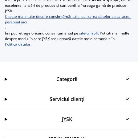
excelente, lansări de produse și campanii la întreaga gamă de produse
JYSK.
Citește mai multe despre consimțământul și utilizarea datelor cu caracter
personal aici
.
Îmi pot retrage oricând consimțământul pe
site-ul JYSK
. Pot citi mai multe
despre modul în care JYSK prelucrează datele mele personale în
Politica datelor
.
Categorii
Categorii
Serviciul clienți
Serviciul clienți
JYSK
JYSK