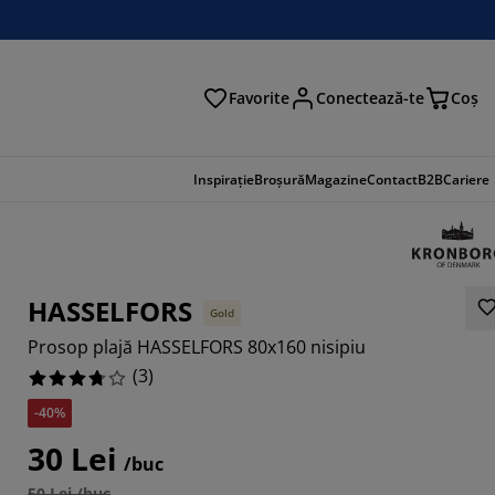
Favorite
Conectează-te
Coş
tare
Inspirație
Broșură
Magazine
Contact
B2B
Cariere
HASSELFORS
Gold
Prosop plajă HASSELFORS 80x160 nisipiu
(
3
)
-40%
30 Lei
6666%
/buc
50 Lei /buc