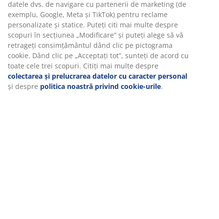
La JYSK folosim cookie-uri și identificatori mobili pentru a vă
Recenzii
asigura o experiență plăcută atunci când vizitați site-ul nostru
(
194
)
web. Cookie-urile colectează informații despre dvs. pentru a
securiza funcționalitatea, statisticile și setările relevante de
marketing.
Livrare
Când acceptați cookie-urile de marketing, vom partaja datele
dvs. de navigare cu partenerii de marketing (de exemplu,
Google, Meta și TikTok) pentru reclame personalizate și statice.
Puteți citi mai multe despre scopuri în secțiunea „Modificare”
și puteți alege să vă retrageți consimțământul dând clic pe
pictograma cookie. Dând clic pe „Acceptați tot”, sunteți de
acord cu toate cele trei scopuri. Citiți mai multe despre
colectarea și prelucrarea datelor cu caracter personal
și
despre
politica noastră privind cookie-urile
.