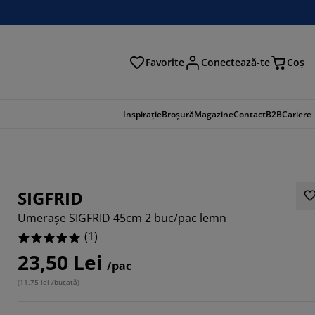
Favorite
Conectează-te
Coş
tare
Inspirație
Broșură
Magazine
Contact
B2B
Cariere
SIGFRID
Umerașe SIGFRID 45cm 2 buc/pac lemn
(
1
)
23,50 Lei
/pac
(
11,75 lei /bucată
)