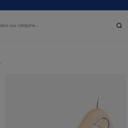
Cău
n
100%