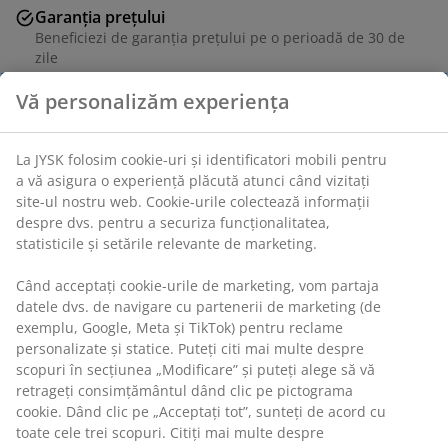
Garanția prețului
Beneficiezi de garanția prețului pe o perioadă de 30 de
zile
Opțiuni flexibile de livrare
Alege varianta de livrare care ți se potrivește cel mai
bine
Unitate de stoc: 7337230
Specificații
Vă personalizăm experiența
Recenzii
(
6
)
La JYSK folosim cookie-uri și identificatori mobili pentru a vă
asigura o experiență plăcută atunci când vizitați site-ul nostru