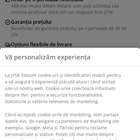
Află mai multe detalii despre cum poți schimba sau
returna produsul dorit într-un magazin fizic JYSK
Garanția prețului
Beneficiezi de garanția prețului pe o perioadă de 30 de
zile
Opțiuni flexibile de livrare
Alege varianta de livrare care ți se potrivește cel mai
bine
Saltea 90x200 cm cu grosime de 26 cm, cu 500 de
arcuri multi-pocket/m², împărțită în 7 zone de confort,
Vă personalizăm experiența
care oferă un suport unic, corect din punct de vedere
ergonomic. Salteaua este căptușită cu spumă
poliuretanică. Husă tratată cu aloe vera.
La JYSK folosim cookie-uri și identificatori mobili pentru a vă
asigura o experiență plăcută atunci când vizitați site-ul
Unitate de stoc: 3392332
nostru web. Cookie-urile colectează informații despre dvs.
pentru a securiza funcționalitatea, statisticile și setările
relevante de marketing.