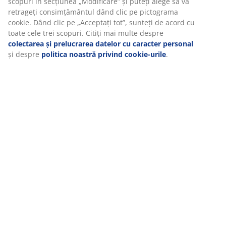
Specificații
Când acceptați cookie-urile de marketing, vom partaja
datele dvs. de navigare cu partenerii de marketing (de
exemplu, Google, Meta și TikTok) pentru reclame
personalizate și statice. Puteți citi mai multe despre scopuri
Recenzii
în secțiunea „Modificare” și puteți alege să vă retrageți
consimțământul dând clic pe pictograma cookie. Dând clic
(
12
)
pe „Acceptați tot”, sunteți de acord cu toate cele trei
scopuri. Citiți mai multe despre
colectarea și prelucrarea
datelor cu caracter personal
și despre
politica noastră
Despre brand
privind cookie-urile
.
Livrare