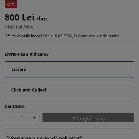
-27%
800 Lei
/buc
1100 Lei /buc
Ofertă valabilă începând cu 18.03.2026, în limita stocului disponibil.
Livrare sau Ridicare?
Livrare
Click and Collect
Cantitate
-
+
Adaugă în coș
Retur pe o perioadă nelimitată