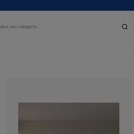
Cău
75.6756756756