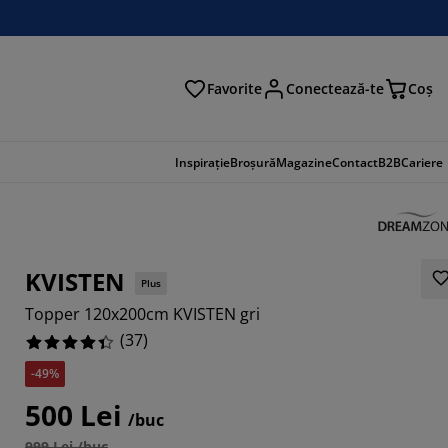
Favorite
Conectează-te
Coş
tare
Inspirație
Broșură
Magazine
Contact
B2B
Cariere
KVISTEN
Plus
Topper 120x200cm KVISTEN gri
(
37
)
-49%
500 Lei
7568%
/buc
999 Lei /buc