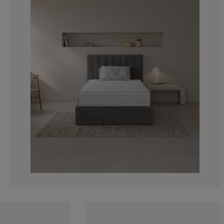
10.8108108108
2.702702702702
2.702702702702
8.10810810810