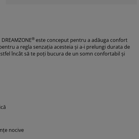
®
a
DREAMZONE
este conceput pentru a adăuga confort
entru a regla senzația acesteia și a-i prelungi durata de
tfel încât să te poți bucura de un somn confortabil și
ică
nțe nocive