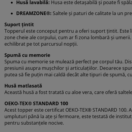
Husă lavabilă:
Husa este detașabilă și poate fi spăl
DREAMZONE®:
Saltele și paturi de calitate la un pr
Suport țintit
Topperul este conceput pentru a oferi suport țintit. Este î
zone cheie ale corpului, cum ar fi zona lombară și umerii.
echilibrat pe tot parcursul nopții.
Spumă cu memorie
Spuma cu memorie se mulează perfect pe corpul tău. Dist
presiunii asupra mușchilor și articulațiilor. Deoarece sp
putea să fie puțin mai caldă decât alte tipuri de spumă
Husă matlasată
Această husă a fost tratată cu aloe vera, care oferă saltel
OEKO-TEX® STANDARD 100
Acest topper este certificat OEKO-TEX® STANDARD 100. As
umpluturi până la ațe și fermoare, este testată de instit
pentru substanțele nocive.