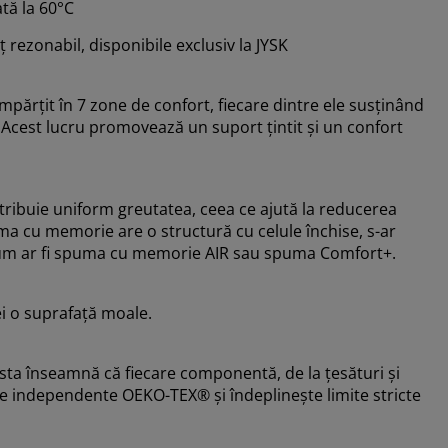
ată la 60°C
eț rezonabil, disponibile exclusiv la JYSK
mpărțit în 7 zone de confort, fiecare dintre ele susținând
 Acest lucru promovează un suport țintit și un confort
ribuie uniform greutatea, ceea ce ajută la reducerea
uma cu memorie are o structură cu celule închise, s-ar
, cum ar fi spuma cu memorie AIR sau spuma Comfort+.
ei o suprafață moale.
ta înseamnă că fiecare componentă, de la țesături și
ute independente OEKO-TEX® și îndeplinește limite stricte