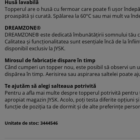
Husă lavabilă
Topperul are o husă cu fermoar care poate fi ușor îndepăr
proaspătă și curată. Spălarea la 60°C sau mai mult va înde
DREAMZONE®
DREAMZONE® este dedicată îmbunătățirii somnului tău cu so
Calitatea și funcționalitatea sunt esențiale încă de la î
disponibil exclusiv la JYSK.
Mirosul de fabricație dispare în timp
Când cumperi un topper nou, este posibil să observi un uș
dispărea în timp. Aerisirea sau aspirarea saltelei poate aj
Te ajutăm să alegi salteaua potrivită
Pentru a afla mai multe despre topperul potrivită pentru t
apropiat magazin JYSK. Acolo, poți testa diferite opțiuni și
funcție de poziția ta de dormit și de alte preferințe perso
Unitate de stoc: 3444546