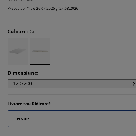
1081%
Preț valabil între 26.07.2026 și 24.08.2026
7026%
7026%
Culoare
:
Gri
8109%
Dimensiune
:
120x200
Livrare sau Ridicare?
Livrare