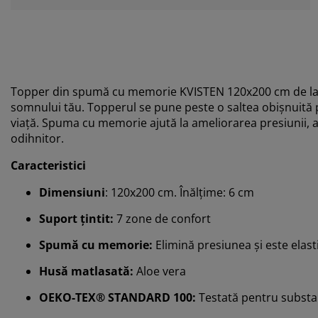
Topper din spumă cu memorie KVISTEN 120x200 cm de l
somnului tău. Topperul se pune peste o saltea obișnuită p
viață. Spuma cu memorie ajută la ameliorarea presiunii, as
odihnitor.
Caracteristici
Dimensiuni
: 120x200 cm. Înălțime: 6 cm
Suport țintit:
7 zone de confort
Spumă cu memorie:
Elimină presiunea și este elast
Husă matlasată:
Aloe vera
OEKO-TEX® STANDARD 100:
Testată pentru substa