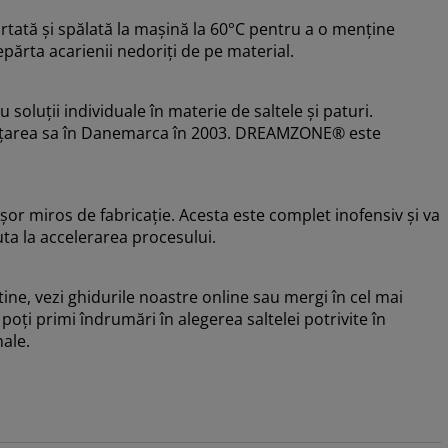
tată și spălată la mașină la 60°C pentru a o menține
părta acarienii nedoriți de pe material.
luții individuale în materie de saltele și paturi.
nființarea sa în Danemarca în 2003. DREAMZONE® este
or miros de fabricație. Acesta este complet inofensiv și va
uta la accelerarea procesului.
ine, vezi ghidurile noastre online sau mergi în cel mai
 poți primi îndrumări în alegerea saltelei potrivite în
nale.