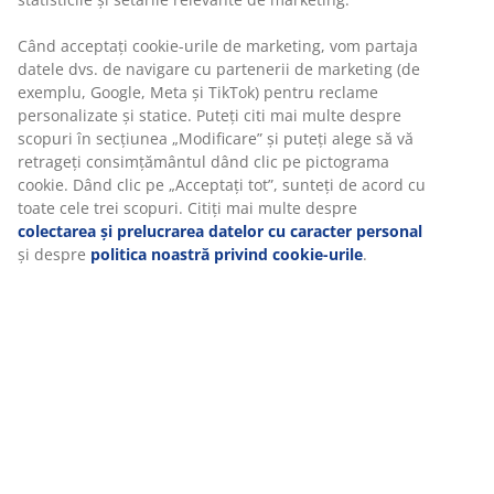
exclusiv la JYSK
despre dvs. pentru a securiza funcționalitatea,
statisticile și setările relevante de marketing.
Spumă cu memorie AIR
Spuma cu memorie AIR se mulează perfect pe forma
Când acceptați cookie-urile de marketing, vom partaja
corpului tău, permițându-i să se afunde confortabil în
datele dvs. de navigare cu partenerii de marketing (de
saltea. Distribuie uniform greutatea, ceea ce ajută la
exemplu, Google, Meta și TikTok) pentru reclame
reducerea presiunii asupra mușchilor și articulațiilor.
personalizate și statice. Puteți citi mai multe despre
În plus, spuma cu memorie AIR nu este afectată de
scopuri în secțiunea „Modificare” și puteți alege să vă
temperatura camerei, așa că rămâne elastică și oferă
retrageți consimțământul dând clic pe pictograma
susținere, chiar și într-un mediu de dormit răcoros.
cookie. Dând clic pe „Acceptați tot”, sunteți de acord cu
toate cele trei scopuri. Citiți mai multe despre
OEKO-TEX® STANDARD 100
colectarea și prelucrarea datelor cu caracter personal
Acest topper este certificat OEKO-TEX® STANDARD 100.
și despre
politica noastră privind cookie-urile
.
Asta înseamnă că fiecare componentă, de la țesături și
umpluturi până la ațe și fermoare, este testată de
institute independente OEKO-TEX® și îndeplinește
limite stricte pentru substanțele nocive.
Husă lavabilă
Topperul are o husă cu fermoar care poate fi ușor
îndepărtată și spălată la mașină la 60°C pentru a o
menține proaspătă și curată. Spălarea la 60°C sau mai