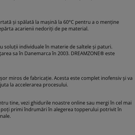
tată și spălată la mașină la 60°C pentru a o menține
părta acarienii nedoriți de pe material.
luții individuale în materie de saltele și paturi.
nființarea sa în Danemarca în 2003. DREAMZONE® este
or miros de fabricație. Acesta este complet inofensiv și va
juta la accelerarea procesului.
tru tine, vezi ghidurile noastre online sau mergi în cel mai
 poți primi îndrumări în alegerea topperului potrivit în
nale.