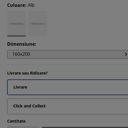
3448%
Culoare
:
Alb
3448%
9653%
3448%
Dimensiune
:
160x200
Livrare sau Ridicare?
Livrare
Click and Collect
Cantitate