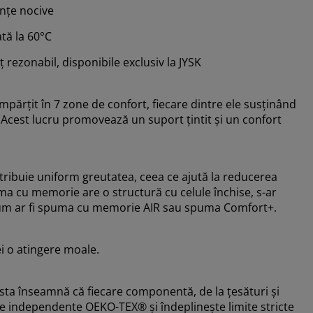
nțe nocive
ată la 60°C
eț rezonabil, disponibile exclusiv la JYSK
mpărțit în 7 zone de confort, fiecare dintre ele susținând
 Acest lucru promovează un suport țintit și un confort
ribuie uniform greutatea, ceea ce ajută la reducerea
uma cu memorie are o structură cu celule închise, s-ar
, cum ar fi spuma cu memorie AIR sau spuma Comfort+.
ei o atingere moale.
ta înseamnă că fiecare componentă, de la țesături și
ute independente OEKO-TEX® și îndeplinește limite stricte