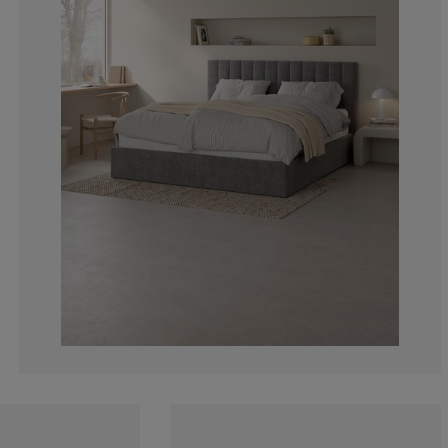
5.17241379310
5.17241379310
3.448275862068
5.17241379310