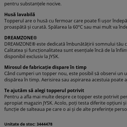
pentru substanțele nocive.
Husă lavabilă
Topperul are o husă cu fermoar care poate fi ușor îndepăr
proaspătă și curată. Spălarea la 60°C sau mai mult va înde
DREAMZONE®
DREAMZONE® este dedicată îmbunătățirii somnului tău cu so
Calitatea și funcționalitatea sunt esențiale încă de la î
disponibil exclusiv la JYSK.
Mirosul de fabricație dispare în timp
Când cumperi un topper nou, este posibil să observi un uș
dispărea în timp. Aerisirea sau aspirarea acestuia poate a
Te ajutăm să alegi topperul potrivit
Pentru a afla mai multe despre ce topper este potrivit pen
apropiat magazin JYSK. Acolo, poți testa diferite opțiuni și
funcție de salteaua pe care o ai și de alte preferințe perso
Unitate de stoc: 3444478