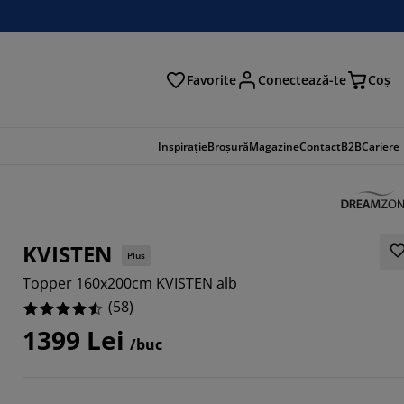
Favorite
Conectează-te
Coş
tare
Inspirație
Broșură
Magazine
Contact
B2B
Cariere
KVISTEN
Plus
Topper 160x200cm KVISTEN alb
(
58
)
1399 Lei
/buc
2068%