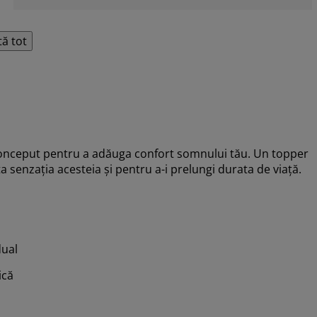
tă tot
onceput pentru a adăuga confort somnului tău. Un topper
a senzația acesteia și pentru a-i prelungi durata de viață.
dual
ică