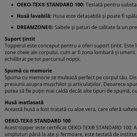
OEKO-TEX® STANDARD 100:
Testată pentru substa
Husă lavabilă:
Husa este detașabilă și poate fi spăl
DREAMZONE®:
Saltele și paturi de calitate la un pr
Suport țintit
Topperul este conceput pentru a oferi suport țintit. Este î
zone cheie ale corpului, cum ar fi zona lombară și umerii.
echilibrat pe tot parcursul nopții.
Spumă cu memorie
Spuma cu memorie se mulează perfect pe corpul tău. Dist
presiunii asupra mușchilor și articulațiilor. Deoarece sp
putea să fie puțin mai caldă decât alte tipuri de spumă
Husă matlasată
Această husă a fost tratată cu aloe vera, care oferă saltel
OEKO-TEX® STANDARD 100
Acest topper este certificat OEKO-TEX® STANDARD 100. As
umpluturi până la ațe și fermoare, este testată de instit