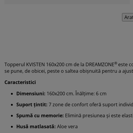
Ara
®
Topperul KVISTEN 160x200 cm de la
DREAMZONE
este c
se pune, de obicei, peste o saltea obișnuită pentru a ajust
Caracteristici
Dimensiuni:
160x200 cm. Înălțime: 6 cm
Suport țintit:
7 zone de confort oferă suport indivi
Spumă cu memorie:
Elimină presiunea și este elast
Husă matlasată:
Aloe vera