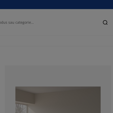
Cău
81.0344827586