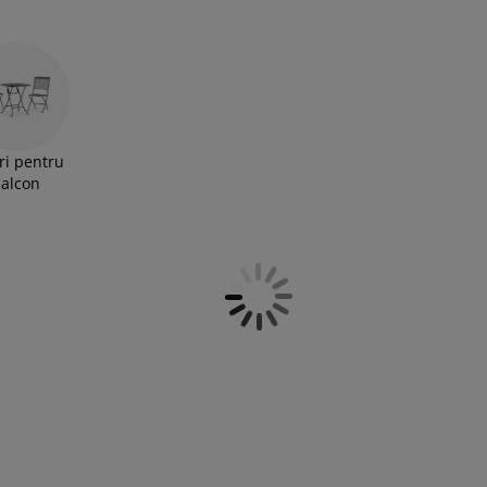
ie de lemn nu numai că îți vor transforma exteriorul
erfect pentru relaxare.
ri pentru
alcon