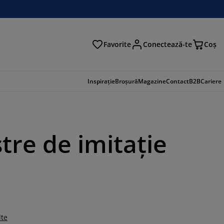
Favorite
Conectează-te
Coş
tare
Inspirație
Broșură
Magazine
Contact
B2B
Cariere
tre de imitație
lte