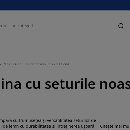
Cău
Masă cu scaune de terasă lemn artificial
ina cu seturile noas
pară cu frumusețea și versatilitatea seturilor de
 de lemn cu durabilitatea și întreținerea ușoară a
Citește mai mu