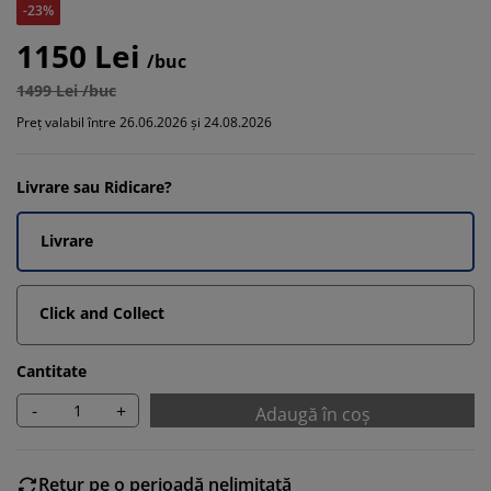
-23%
1150 Lei
/buc
1499 Lei /buc
Preț valabil între 26.06.2026 și 24.08.2026
Livrare sau Ridicare?
Livrare
Click and Collect
Cantitate
-
+
Adaugă în coș
Retur pe o perioadă nelimitată