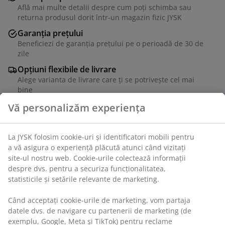
Află mai multe detalii despre cum poți schimba sau
returna produsul dorit într-un magazin fizic JYSK
Garanția prețului
Beneficiezi de garanția prețului pe o perioadă de 30 de
zile
Opțiuni flexibile de livrare
Alege varianta de livrare care ți se potrivește cel mai
bine
Vă personalizăm experiența
Masă de grădină din lemn de esență tare FSC®, tratat
La JYSK folosim cookie-uri și identificatori mobili pentru
cu ulei. Lemnul durabil este tratat cu ulei pentru a-l
a vă asigura o experiență plăcută atunci când vizitați
proteja și a-i evidenția culoarea naturală. Se
site-ul nostru web. Cookie-urile colectează informații
recomandă ungerea regulată a lemnului pentru a-i
despre dvs. pentru a securiza funcționalitatea,
menține culoarea și a-l proteja de umiditate. 95x223x75
statisticile și setările relevante de marketing.
cm
Când acceptați cookie-urile de marketing, vom partaja
datele dvs. de navigare cu partenerii de marketing (de
Unitate de stoc: 3726134
exemplu, Google, Meta și TikTok) pentru reclame