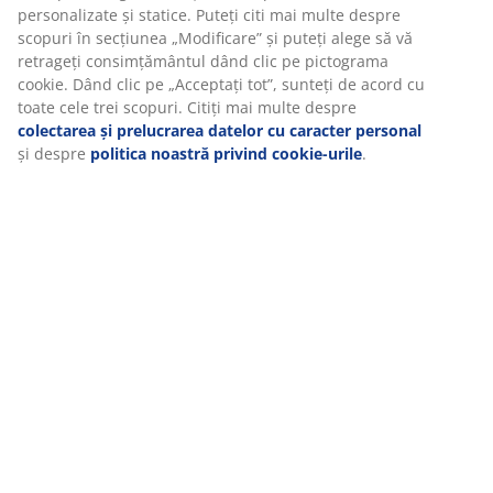
personalizate și statice. Puteți citi mai multe despre
Instrucțiuni de asamblare
scopuri în secțiunea „Modificare” și puteți alege să vă
retrageți consimțământul dând clic pe pictograma
cookie. Dând clic pe „Acceptați tot”, sunteți de acord cu
toate cele trei scopuri. Citiți mai multe despre
Specificații
colectarea și prelucrarea datelor cu caracter personal
și despre
politica noastră privind cookie-urile
.
Recenzii
(
4
)
Despre brand
Livrare