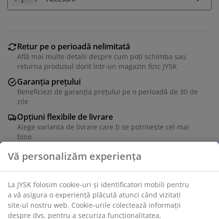
Retur pe o perioadă nelimitată
Află mai multe detalii despre cum poți schimba sau
returna produsul dorit într-un magazin fizic JYSK
Garanția prețului
Beneficiezi de garanția prețului pe o perioadă de 30 de
zile
Opțiuni flexibile de livrare
Alege varianta de livrare care ți se potrivește cel mai
bine
Modul de canapea cu 2 locuri pentru set de terasă
modular. Aluminiu și lemn de esență tare FSC®, tratat
cu ulei. Modul canapea 2 locuri pentru set modular de
terasă. Incl. perne cu husă rezistentă, țesută. Poate fi