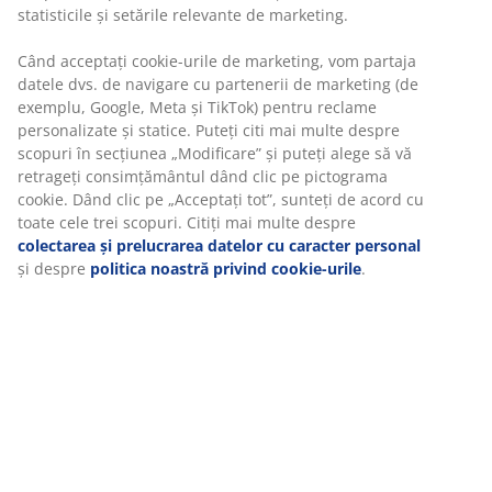
inversat. 153x72x84 cm
Unitate de stoc: 3725153
Instrucțiuni de asamblare
Specificații
Recenzii
(
11
)
Livrare