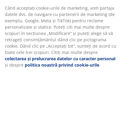
Instrucțiuni de asamblare
La JYSK folosim cookie-uri și identificatori mobili pentru a vă
asigura o experiență plăcută atunci când vizitați site-ul
nostru web. Cookie-urile colectează informații despre dvs.
Specificații
pentru a securiza funcționalitatea, statisticile și setările
relevante de marketing.
Când acceptați cookie-urile de marketing, vom partaja datele
Recenzii
dvs. de navigare cu partenerii de marketing (de exemplu,
Google, Meta și TikTok) pentru reclame personalizate și
(
242
)
statice. Puteți citi mai multe despre scopuri în secțiunea
„Modificare” și puteți alege să vă retrageți consimțământul
dând clic pe pictograma cookie. Dând clic pe „Acceptați tot”,
Livrare
sunteți de acord cu toate cele trei scopuri. Citiți mai multe
despre
colectarea și prelucrarea datelor cu caracter
personal
și despre
politica noastră privind cookie-urile
.