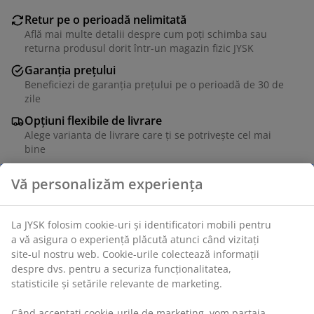
Retur pe o perioadă nelimitată
Află mai multe detalii despre cum poți schimba sau
returna produsul dorit într-un magazin fizic JYSK
Garanția prețului
Beneficiezi de garanția prețului pe o perioadă de 30 de
zile
Opțiuni flexibile de livrare
Alege varianta de livrare care ți se potrivește cel mai
bine
Oțel. 35x179x35 cm
Unitate de stoc: 3811524
Instrucțiuni de asamblare