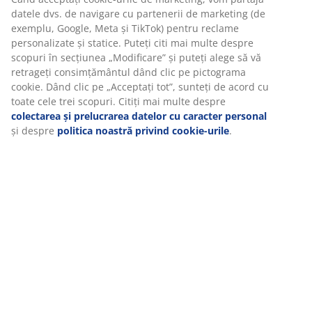
Specificații
Vă personalizăm experiența
Recenzii
(
101
)
La JYSK folosim cookie-uri și identificatori mobili pentru a vă
asigura o experiență plăcută atunci când vizitați site-ul nostru
web. Cookie-urile colectează informații despre dvs. pentru a
securiza funcționalitatea, statisticile și setările relevante de
Livrare
marketing.
Când acceptați cookie-urile de marketing, vom partaja datele dv
de navigare cu partenerii de marketing (de exemplu, Google,
Meta și TikTok) pentru reclame personalizate și statice. Puteți cit
mai multe despre scopuri în secțiunea „Modificare” și puteți
alege să vă retrageți consimțământul dând clic pe pictograma
cookie. Dând clic pe „Acceptați tot”, sunteți de acord cu toate ce
trei scopuri. Citiți mai multe despre
colectarea și prelucrarea
datelor cu caracter personal
și despre
politica noastră privind
cookie-urile
.