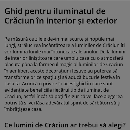
grijirea mobilierului
luminat exterior
earșafuri
opper
orpuri de iluminat
Ghid pentru iluminatul de
amping
ulapuri
otecții de saltea
entru casă
Crăciun în interior și exterior
obilier dormitor
omiere
amera copiilor
Pe măsură ce zilele devin mai scurte și nopțile mai
ltea Copii
ccesorii pentru rufe
lungi, strălucirea încântătoare a luminilor de Crăciun îți
vor lumina lunile mai întunecate ale anului. De la lumini
de interior liniștitoare care umplu casa cu o atmosferă
turi copii
plăcută până la farmecul magic al luminilor de Crăciun
în aer liber, aceste decorațiuni festive au puterea să
transforme orice spațiu și să aducă bucurie festivă în
casa ta. Aruncă o privire în acest ghid în care sunt
evidențiate beneficiile fiecărui tip de iluminat de
Crăciun, astfel încât să poți fi sigur că vei face alegerea
potrivită și vei lăsa adevăratul spirit de sărbători să-ți
îmbrățișeze casa.
Ce lumini de Crăciun ar trebui să alegi?