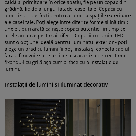
caldă și primitoare în orice spațiu, fie pe un copac din
grădină, fie de-a lungul fațadei casei tale. Copacii cu
lumini sunt perfecți pentru a ilumina spațiile exterioare
ale casei tale. Poți alege între diferite forme și înălțimi:
unele tipuri arată ca niște copaci autentici, în timp ce
altele au un aspect mai diferit. Copacii cu lumini LED
sunt o opțiune ideală pentru iluminatul exterior - poți
alege un brad cu lumini, îi poți instala și conecta cablul
fără a fi nevoie să te urci pe o scară și să petreci timp
fixandu-l cu grijă așa cum ai face cu o instalație de
lumini.
Instalații de lumini și iluminat decorativ