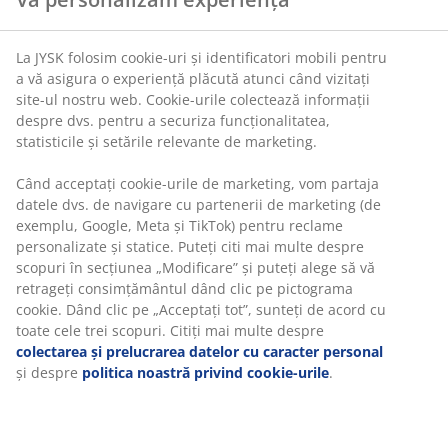
personal și la locul pe care îl dorești iluminat și plin de
veselie. În primul rând, luminile trebuie să fie destinate
utilizării în exterior. Dacă ai întrebări, ești întotdeauna
La JYSK folosim cookie-uri și identificatori mobili pentru
binevenit să vizitezi un magazin JYSK și vei fi îndrumat
a vă asigura o experiență plăcută atunci când vizitați
de către colegii angajații noștri.
site-ul nostru web. Cookie-urile colectează informații
despre dvs. pentru a securiza funcționalitatea,
statisticile și setările relevante de marketing.
Când acceptați cookie-urile de marketing, vom partaja
datele dvs. de navigare cu partenerii de marketing (de
exemplu, Google, Meta și TikTok) pentru reclame
personalizate și statice. Puteți citi mai multe despre
scopuri în secțiunea „Modificare” și puteți alege să vă
retrageți consimțământul dând clic pe pictograma
cookie. Dând clic pe „Acceptați tot”, sunteți de acord cu
toate cele trei scopuri. Citiți mai multe despre
colectarea și prelucrarea datelor cu caracter personal
și despre
politica noastră privind cookie-urile
.