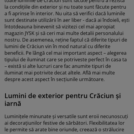
toate luminile de Crăciun sunt făcute pentru a rezista
la condițiile din exterior și nu toate sunt făcute pentru
a fi aprinse în interior. Nu uita să verifici dacă luminile
sunt destinate utilizării în aer liber - dacă ai îndoieli, ești
întotdeauna binevenit să vizitezi cel mai apropiat
magazin JYSK și să ceri mai multe detalii personalului
nostru. De asemenea, reține faptul că diferite tipuri de
lumini de Crăciun vin în mod natural cu diferite
beneficii. Pe lângă cel mai important aspect – alegerea
tipului de iluminat care se potriveste perfect în casa ta
– există si alte lucruri care fac anumite tipuri de
iluminat mai potrivite decat altele. Află mai multe
despre acest aspect în secțiunile următoare.
Lumini de exterior pentru Crăciun și
iarnă
Luminițele minunate și versatile sunt eroii necunoscuți
ai decorațiunilor festive de sărbători. Flexibilitatea lor
le permite să arate bine oriunde, creează o strălucire